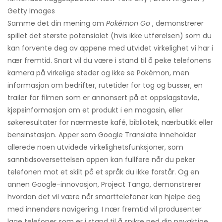
Getty Images
Samme det din mening om
Pokémon Go
, demonstrerer
spillet det største potensialet (hvis ikke utførelsen) som du
kan forvente deg av appene med utvidet virkelighet vi har i
nær fremtid. Snart vil du være i stand til å peke telefonens
kamera på virkelige steder og ikke se Pokémon, men
informasjon om bedrifter, rutetider for tog og busser, en
trailer for filmen som er annonsert på et oppslagstavle,
kjøpsinformasjon om et produkt i en magasin, eller
søkeresultater for nærmeste kafé, bibliotek, nærbutikk eller
bensinstasjon. Apper som Google Translate inneholder
allerede noen utvidede virkelighetsfunksjoner, som
sanntidsoversettelsen appen kan fullføre når du peker
telefonen mot et skilt på et språk du ikke forstår. Og en
annen Google-innovasjon, Project Tango, demonstrerer
hvordan det vil være når smarttelefoner kan hjelpe deg
med innendørs navigering. I nær fremtid vil produsenter
lage telefoner som er i stand til å spikre ned din nøyaktige