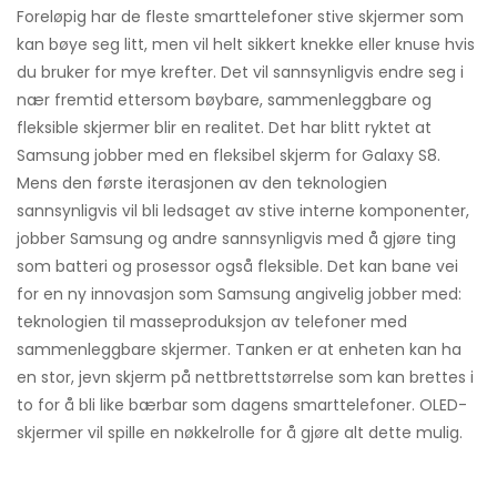
Foreløpig har de fleste smarttelefoner stive skjermer som
kan bøye seg litt, men vil helt sikkert knekke eller knuse hvis
du bruker for mye krefter. Det vil sannsynligvis endre seg i
nær fremtid ettersom bøybare, sammenleggbare og
fleksible skjermer blir en realitet. Det har blitt ryktet at
Samsung jobber med en fleksibel skjerm for Galaxy S8.
Mens den første iterasjonen av den teknologien
sannsynligvis vil bli ledsaget av stive interne komponenter,
jobber Samsung og andre sannsynligvis med å gjøre ting
som batteri og prosessor også fleksible. Det kan bane vei
for en ny innovasjon som Samsung angivelig jobber med:
teknologien til masseproduksjon av telefoner med
sammenleggbare skjermer. Tanken er at enheten kan ha
en stor, jevn skjerm på nettbrettstørrelse som kan brettes i
to for å bli like bærbar som dagens smarttelefoner. OLED-
skjermer vil spille en nøkkelrolle for å gjøre alt dette mulig.