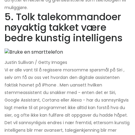
utnytter effektene og grensesnittene som teknologien vil
muliggjøre.
5. Tolk talekommandoer
nøyaktig takket være
bedre kunstig intelligens
Justin Sullivan / Getty Images
Vi er alle vant til å regissere morsomme spørsmål på Siri ,
selv om få av oss vet hvordan den digitale assistenten
faktisk havnet på iPhone . Men uansett hvilken
stemmeassistent du snakker med - enten det er Siri,
Google Assistant, Cortana eller Alexa - har du sannsynligvis
lagt merke til at programmet ikke alltid kan forstå hva du
sier, og ofte ikke kan fullføre alt oppgaver du hadde håpet.
Det vil sannsynligvis endres i nær fremtid, ettersom kunstig
intelligens blir mer avansert, talegjenkjenning blir mer