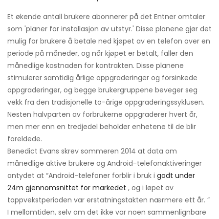
Et økende antall brukere abonnerer på det Entner omtaler
som 'planer for installasjon av utstyr.' Disse planene gjør det
mulig for brukere å betale ned kjøpet av en telefon over en
periode på måneder, og når kjøpet er betalt, faller den
månedlige kostnaden for kontrakten. Disse planene
stimulerer samtidig årlige oppgraderinger og forsinkede
oppgraderinger, og begge brukergruppene beveger seg
vekk fra den tradisjonelle to-årige oppgraderingssyklusen.
Nesten halvparten av forbrukerne oppgraderer hvert år,
men mer enn en tredjedel beholder enhetene til de blir
foreldede.
Benedict Evans skrev sommeren 2014 at data om
månedlige aktive brukere og Android-telefonaktiveringer
antydet at “Android-telefoner forblir i bruk i
godt under
24m gjennomsnittet for markedet
, og i løpet av
toppvekstperioden var erstatningstakten nærmere ett år. ”
I mellomtiden, selv om det ikke var noen sammenlignbare