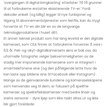
'overgangen til digital kringkasting' etterlater 'få få grunner
til at forbrukerne erstatter eksisterende TV-er.' Fordi
dekoder enkelt (og billig) legger til nye funksjoner og
tilgang til abonnementstjenester som Netflix, kan du trygt
forvente at TV-en din blir en av de langvarige
teknologiproduktene i huset ditt.
Et annet teknisk produkt som har lang levetid er det digitale
kameraet, som CEA finner at forbrukerne forventer å vare i
6,5 år. Pek-og-skyt-digitalkameraets æra er bak oss, da
uformelle fotografer velger bekvemmeligheten av de
stadig mer imponerende kameraene som er integrert i
smarttelefonene sine (og den påfølgende lette hvor de
kan laste opp bildene sine til Facebook eller Instagram) .
Mange av de gjenværende kundene og kameraselskapene
som henvender seg til dem, er fokusert på speilfrie
kameraer og speilreflekskameraer med bedre linser og
større sensorer - dyre kjøp som ikke raskt slites ut og ikke
blir gjort foreldede.