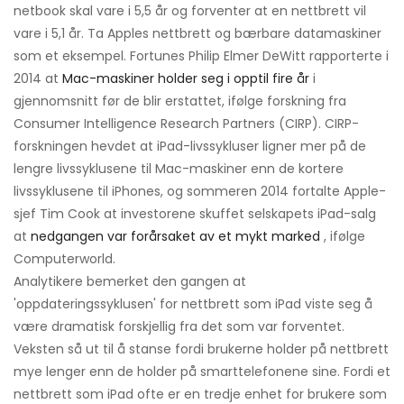
netbook skal vare i 5,5 år og forventer at en nettbrett vil
vare i 5,1 år. Ta Apples nettbrett og bærbare datamaskiner
som et eksempel. Fortunes Philip Elmer DeWitt rapporterte i
2014 at
Mac-maskiner holder seg i opptil fire år
i
gjennomsnitt før de blir erstattet, ifølge forskning fra
Consumer Intelligence Research Partners (CIRP). CIRP-
forskningen hevdet at iPad-livssykluser ligner mer på de
lengre livssyklusene til Mac-maskiner enn de kortere
livssyklusene til iPhones, og sommeren 2014 fortalte Apple-
sjef Tim Cook at investorene skuffet selskapets iPad-salg
at
nedgangen var forårsaket av et mykt marked
, ifølge
Computerworld.
Analytikere bemerket den gangen at
'oppdateringssyklusen' for nettbrett som iPad viste seg å
være dramatisk forskjellig fra det som var forventet.
Veksten så ut til å stanse fordi brukerne holder på nettbrett
mye lenger enn de holder på smarttelefonene sine. Fordi et
nettbrett som iPad ofte er en tredje enhet for brukere som