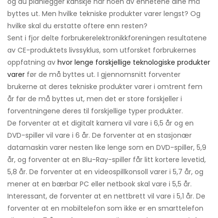
og du planlegger kanskje når noen av enhetene dine må
byttes ut. Men hvilke tekniske produkter varer lengst? Og
hvilke skal du erstatte oftere enn resten?
Sent i fjor delte forbrukerelektronikkforeningen resultatene
av CE-produktets livssyklus, som utforsket forbrukernes
oppfatning av
hvor lenge forskjellige teknologiske produkter
varer
før de må byttes ut. I gjennomsnitt forventer
brukerne at deres tekniske produkter varer i omtrent fem
år før de må byttes ut, men det er store forskjeller i
forventningene deres til forskjellige typer produkter.
De forventer at et digitalt kamera vil vare i 6,5 år og en
DVD-spiller vil vare i 6 år. De forventer at en stasjonær
datamaskin varer nesten like lenge som en DVD-spiller, 5,9
år, og forventer at en Blu-Ray-spiller får litt kortere levetid,
5,8 år. De forventer at en videospillkonsoll varer i 5,7 år, og
mener at en bærbar PC eller netbook skal vare i 5,5 år.
Interessant, de forventer at en nettbrett vil vare i 5,1 år. De
forventer at en mobiltelefon som ikke er en smarttelefon