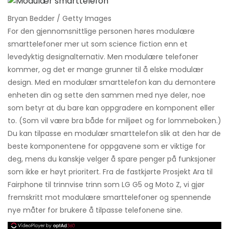
Bryan Bedder / Getty Images
For den gjennomsnittlige personen høres modulære
smarttelefoner mer ut som science fiction enn et
levedyktig designalternativ. Men modulære telefoner
kommer, og det er mange grunner til å elske modulær
design. Med en modulær smarttelefon kan du demontere
enheten din og sette den sammen med nye deler, noe
som betyr at du bare kan oppgradere en komponent eller
to. (Som vil være bra både for miljøet og for lommeboken.)
Du kan tilpasse en modulær smarttelefon slik at den har de
beste komponentene for oppgavene som er viktige for
deg, mens du kanskje velger å spare penger på funksjoner
som ikke er høyt prioritert. Fra de fastkjørte Prosjekt Ara til
Fairphone til trinnvise trinn som LG G5 og Moto Z, vi gjør
fremskritt mot modulære smarttelefoner og spennende
nye måter for brukere å tilpasse telefonene sine.