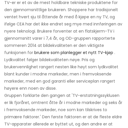
TV-er er et av de mest holdbare tekniske produktene for
den gjennomsnittlige brukeren. Shoppere har tradisjonelt
ventet hvert sju til åttende år med å kjøpe en ny TV, og
ifølge CEA har det ikke endret seg mye med innføringen av
nyere teknologi. Brukere forventer at en flatskjerm-TV i
gjennomsnitt varer i 7,4 år, og OD-gruppen rapporterte
sommeren 2014 at bildekvaliteten er den viktigste
funksjonen for
brukere som planlegger et nytt TV-kjøp
.
Lydkvalitet følger bildekvaliteten nøye. Pris og
brukervennlighet rangert nesten like høyt som lydkvalitet
blant kunder i modne markeder, men i fremvoksende
markeder, med en god garanti eller serviceplan rangert
høyere enn noen av disse.
Gruppen forklarte den gangen at 'TV-erstatningssyklusen
er lik fjoråret, omtrent åtte år i modne markeder og seks år
i fremvoksende markeder, noe som kan tilskrives to
primære faktorer.' Den første faktoren er at de fleste eldre
TV-apparater allerede er byttet ut, og den andre er at