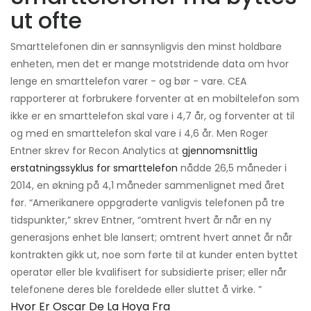
ut ofte
Smarttelefonen din er sannsynligvis den minst holdbare
enheten, men det er mange motstridende data om hvor
lenge en smarttelefon varer - og bør - vare. CEA
rapporterer at forbrukere forventer at en mobiltelefon som
ikke er en smarttelefon skal vare i 4,7 år, og forventer at til
og med en smarttelefon skal vare i 4,6 år. Men Roger
Entner skrev for Recon Analytics at
gjennomsnittlig
erstatningssyklus for smarttelefon
nådde 26,5 måneder i
2014, en økning på 4,1 måneder sammenlignet med året
før. “Amerikanere oppgraderte vanligvis telefonen på tre
tidspunkter,” skrev Entner, “omtrent hvert år når en ny
generasjons enhet ble lansert; omtrent hvert annet år når
kontrakten gikk ut, noe som førte til at kunder enten byttet
operatør eller ble kvalifisert for subsidierte priser; eller når
telefonene deres ble foreldede eller sluttet å virke. ”
Hvor Er Oscar De La Hoya Fra