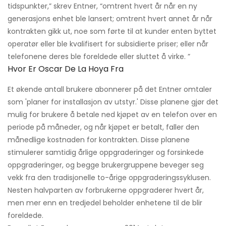
tidspunkter,” skrev Entner, “omtrent hvert år når en ny
generasjons enhet ble lansert; omtrent hvert annet år når
kontrakten gikk ut, noe som førte til at kunder enten byttet
operatør eller ble kvalifisert for subsidierte priser; eller når
telefonene deres ble foreldede eller sluttet å virke. ”
Hvor Er Oscar De La Hoya Fra
Et økende antall brukere abonnerer på det Entner omtaler
som 'planer for installasjon av utstyr.' Disse planene gjør det
mulig for brukere å betale ned kjøpet av en telefon over en
periode på måneder, og når kjøpet er betalt, faller den
månedlige kostnaden for kontrakten. Disse planene
stimulerer samtidig årlige oppgraderinger og forsinkede
oppgraderinger, og begge brukergruppene beveger seg
vekk fra den tradisjonelle to-årige oppgraderingssyklusen.
Nesten halvparten av forbrukerne oppgraderer hvert år,
men mer enn en tredjedel beholder enhetene til de blir
foreldede.