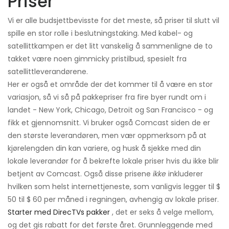
Priser
Vi er alle budsjettbevisste for det meste, så priser til slutt vil
spille en stor rolle i beslutningstaking. Med kabel- og
satellittkampen er det litt vanskelig å sammenligne de to
takket være noen gimmicky pristilbud, spesielt fra
satellittleverandørene.
Her er også et område der det kommer til å være en stor
variasjon, så vi så på pakkepriser fra fire byer rundt om i
landet - New York, Chicago, Detroit og San Francisco - og
fikk et gjennomsnitt. Vi bruker også Comcast siden de er
den største leverandøren, men vær oppmerksom på at
kjørelengden din kan variere, og husk å sjekke med din
lokale leverandør for å bekrefte lokale priser hvis du ikke blir
betjent av Comcast. Også disse prisene
ikke
inkluderer
hvilken som helst internettjeneste, som vanligvis legger til $
50 til $ 60 per måned i regningen, avhengig av lokale priser.
Starter med DirecTVs pakker
, det er seks å velge mellom,
og det gis rabatt for det første året. Grunnleggende med