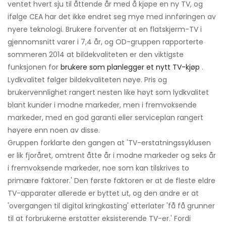
ventet hvert sju til åttende år med å kjøpe en ny TV, og
ifølge CEA har det ikke endret seg mye med innføringen av
nyere teknologi. Brukere forventer at en flatskjerm-TV i
gjennomsnitt varer i 7,4 år, og OD-gruppen rapporterte
sommeren 2014 at bildekvaliteten er den viktigste
funksjonen for
brukere som planlegger et nytt TV-kjøp
.
Lydkvalitet følger bildekvaliteten nøye. Pris og
brukervennlighet rangert nesten like høyt som lydkvalitet
blant kunder i modne markeder, men i fremvoksende
markeder, med en god garanti eller serviceplan rangert
høyere enn noen av disse.
Gruppen forklarte den gangen at 'TV-erstatningssyklusen
er lik fjoråret, omtrent åtte år i modne markeder og seks år
i fremvoksende markeder, noe som kan tilskrives to
primære faktorer.' Den første faktoren er at de fleste eldre
TV-apparater allerede er byttet ut, og den andre er at
'overgangen til digital kringkasting' etterlater 'få få grunner
til at forbrukerne erstatter eksisterende TV-er.' Fordi