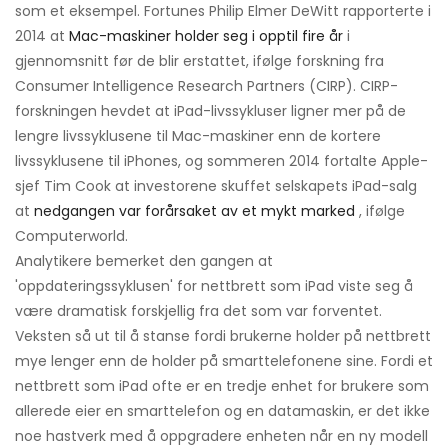
som et eksempel. Fortunes Philip Elmer DeWitt rapporterte i
2014 at
Mac-maskiner holder seg i opptil fire år
i
gjennomsnitt før de blir erstattet, ifølge forskning fra
Consumer Intelligence Research Partners (CIRP). CIRP-
forskningen hevdet at iPad-livssykluser ligner mer på de
lengre livssyklusene til Mac-maskiner enn de kortere
livssyklusene til iPhones, og sommeren 2014 fortalte Apple-
sjef Tim Cook at investorene skuffet selskapets iPad-salg
at
nedgangen var forårsaket av et mykt marked
, ifølge
Computerworld.
Analytikere bemerket den gangen at
'oppdateringssyklusen' for nettbrett som iPad viste seg å
være dramatisk forskjellig fra det som var forventet.
Veksten så ut til å stanse fordi brukerne holder på nettbrett
mye lenger enn de holder på smarttelefonene sine. Fordi et
nettbrett som iPad ofte er en tredje enhet for brukere som
allerede eier en smarttelefon og en datamaskin, er det ikke
noe hastverk med å oppgradere enheten når en ny modell