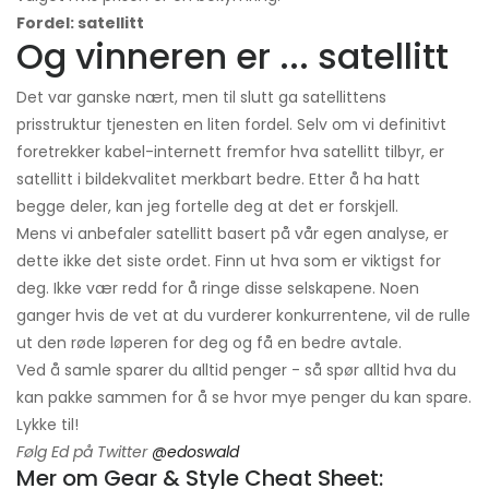
Fordel: satellitt
Og vinneren er ... satellitt
Det var ganske nært, men til slutt ga satellittens
prisstruktur tjenesten en liten fordel. Selv om vi definitivt
foretrekker kabel-internett fremfor hva satellitt tilbyr, er
satellitt i bildekvalitet merkbart bedre. Etter å ha hatt
begge deler, kan jeg fortelle deg at det er forskjell.
Mens vi anbefaler satellitt basert på vår egen analyse, er
dette ikke det siste ordet. Finn ut hva som er viktigst for
deg. Ikke vær redd for å ringe disse selskapene. Noen
ganger hvis de vet at du vurderer konkurrentene, vil de rulle
ut den røde løperen for deg og få en bedre avtale.
Ved å samle sparer du alltid penger - så spør alltid hva du
kan pakke sammen for å se hvor mye penger du kan spare.
Lykke til!
Følg Ed på Twitter
@edoswald
Mer om Gear & Style Cheat Sheet: