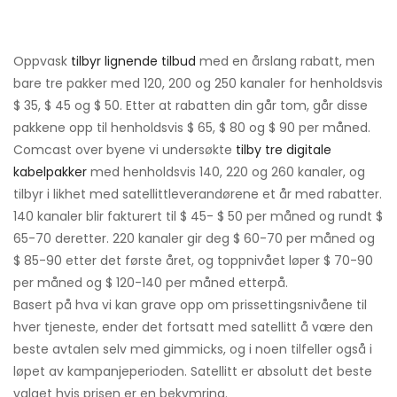
Oppvask
tilbyr lignende tilbud
med en årslang rabatt, men
bare tre pakker med 120, 200 og 250 kanaler for henholdsvis
$ 35, $ ​​45 og $ 50. Etter at rabatten din går tom, går disse
pakkene opp til henholdsvis $ 65, $ 80 og $ 90 per måned.
Comcast over byene vi undersøkte
tilby tre digitale
kabelpakker
med henholdsvis 140, 220 og 260 kanaler, og
tilbyr i likhet med satellittleverandørene et år med rabatter.
140 kanaler blir fakturert til $ 45- $ 50 per måned og rundt $
65-70 deretter. 220 kanaler gir deg $ 60-70 per måned og
$ 85-90 etter det første året, og toppnivået løper $ 70-90
per måned og $ 120-140 per måned etterpå.
Basert på hva vi kan grave opp om prissettingsnivåene til
hver tjeneste, ender det fortsatt med satellitt å være den
beste avtalen selv med gimmicks, og i noen tilfeller også i
løpet av kampanjeperioden. Satellitt er absolutt det beste
valget hvis prisen er en bekymring.