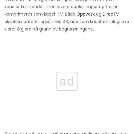
kanaler kan sendes med lavere oppløsninger og / eller
komprimeres som kabel-TV. Både
Oppvask
og
DirecTV
eksperimenterer også med 4K, noe som kabelteknologi ikke
klarer å gjøre på grunn av begrensningene.
ad
Det er ett problem du må være oppmerksom på som kan