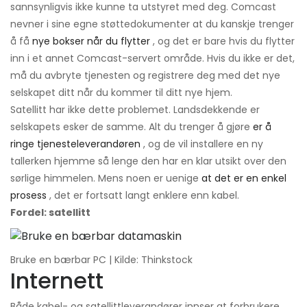
sannsynligvis ikke kunne ta utstyret med deg. Comcast
nevner i sine egne støttedokumenter at du kanskje trenger
å få
nye bokser når du flytter
, og det er bare hvis du flytter
inn i et annet Comcast-servert område. Hvis du ikke er det,
må du avbryte tjenesten og registrere deg med det nye
selskapet ditt når du kommer til ditt nye hjem.
Satellitt har ikke dette problemet. Landsdekkende er
selskapets esker de samme. Alt du trenger å gjøre
er å
ringe tjenesteleverandøren
, og de vil installere en ny
tallerken hjemme så lenge den har en klar utsikt over den
sørlige himmelen. Mens noen er uenige
at det er en enkel
prosess
, det er fortsatt langt enklere enn kabel.
Fordel: satellitt
Bruke en bærbar PC | Kilde: Thinkstock
Internett
Både kabel- og satellittleverandører innser at forbrukere