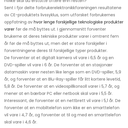
hvilke skal du erstatte oftere enn resten?
Sent i fjor delte forbrukerelektronikkforeningen resultatene
av CE-produktets livssyklus, som utforsket forbrukernes
oppfatning av
hvor lenge forskjellige teknologiske produkter
varer
før de må byttes ut. I gjennomsnitt forventer
brukerne at deres tekniske produkter varer i omtrent fem
år før de må byttes ut, men det er store forskjeller i
forventningene deres til forskjellige typer produkter.
De forventer at et digitalt kamera vil vare i 6,5 år og en
DVD-spiller vil vare i 6 år. De forventer at en stasjonær
datamaskin varer nesten like lenge som en DVD-spiller, 5,9
år, og forventer at en Blu-Ray-spiller får litt kortere levetid,
5,8 år. De forventer at en videospillkonsoll varer i 5,7 år, og
mener at en bærbar PC eller netbook skal vare i 5,5 år.
Interessant, de forventer at en nettbrett vil vare i 5,1 år. De
forventer at en mobiltelefon som ikke er en smarttelefon
vil vare i 4,7 år, og forventer at til og med en smarttelefon
skal vare i 4,6 år.