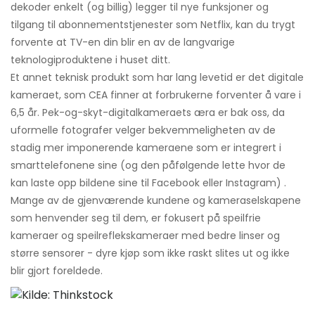
dekoder enkelt (og billig) legger til nye funksjoner og
tilgang til abonnementstjenester som Netflix, kan du trygt
forvente at TV-en din blir en av de langvarige
teknologiproduktene i huset ditt.
Et annet teknisk produkt som har lang levetid er det digitale
kameraet, som CEA finner at forbrukerne forventer å vare i
6,5 år. Pek-og-skyt-digitalkameraets æra er bak oss, da
uformelle fotografer velger bekvemmeligheten av de
stadig mer imponerende kameraene som er integrert i
smarttelefonene sine (og den påfølgende lette hvor de
kan laste opp bildene sine til Facebook eller Instagram) .
Mange av de gjenværende kundene og kameraselskapene
som henvender seg til dem, er fokusert på speilfrie
kameraer og speilreflekskameraer med bedre linser og
større sensorer - dyre kjøp som ikke raskt slites ut og ikke
blir gjort foreldede.