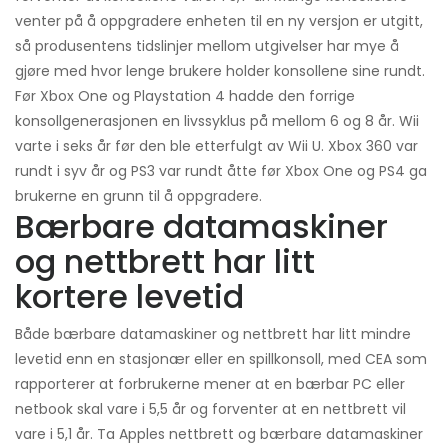
venter på å oppgradere enheten til en ny versjon er utgitt,
så produsentens tidslinjer mellom utgivelser har mye å
gjøre med hvor lenge brukere holder konsollene sine rundt.
Før Xbox One og Playstation 4 hadde den forrige
konsollgenerasjonen en livssyklus på mellom 6 og 8 år. Wii
varte i seks år før den ble etterfulgt av Wii U. Xbox 360 var
rundt i syv år og PS3 var rundt åtte før Xbox One og PS4 ga
brukerne en grunn til å oppgradere.
Bærbare datamaskiner
og nettbrett har litt
kortere levetid
Både bærbare datamaskiner og nettbrett har litt mindre
levetid enn en stasjonær eller en spillkonsoll, med CEA som
rapporterer at forbrukerne mener at en bærbar PC eller
netbook skal vare i 5,5 år og forventer at en nettbrett vil
vare i 5,1 år. Ta Apples nettbrett og bærbare datamaskiner