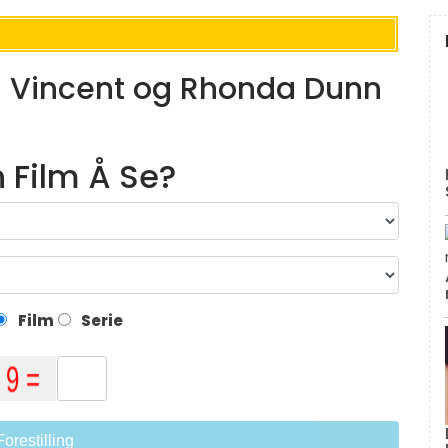
e: Vincent og Rhonda Dunn
n Film Å Se?
Film
Serie
Forestilling