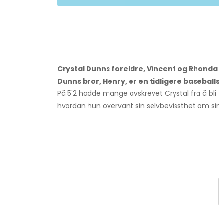
Crystal Dunns foreldre, Vincent og Rhonda D
Dunns bror, Henry, er en tidligere baseballsp
På 5'2 hadde mange avskrevet Crystal fra å bli f
hvordan hun overvant sin selvbevissthet om sin