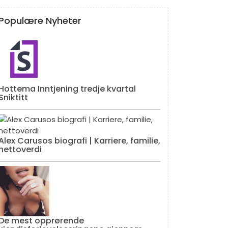
Populære Nyheter
Hottema Inntjening tredje kvartal
Sniktitt
Alex Carusos biografi | Karriere, familie,
nettoverdi
De mest opprørende