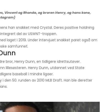
es, Vincent og Rhonda, og broren Henry, og hans kone,
nstagram)
ens han snakket med Crystal. Deres positive holdning
en integrert del av USWNT-troppen.
ed laget i 2019. Under intervjuet snakket paret også om
kanske samfunnet.
 Dunn
 bror, Henry Dunn, en tidligere idrettsutøver.
 enn lillesøsteren. Henry Dunn, utdannet ved State
ligere baseball i mindre ligaer.
 i den 50. runden av 2010 MLB Draft. Han ble deretter
ians.