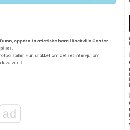
unn, oppdro to atletiske barn i Rockville Center.
iller.
otballspiller. Hun snakket om det i et intervju, om
 lave vekst.
ad