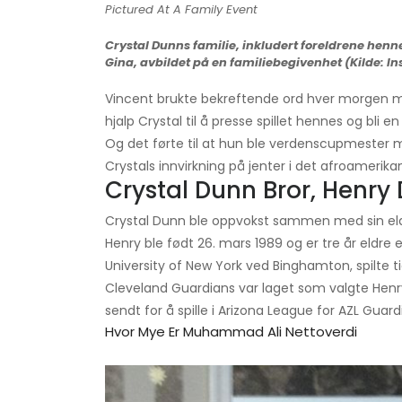
Crystal Dunns familie, inkludert foreldrene henn
Gina, avbildet på en familiebegivenhet (Kilde: I
Vincent brukte bekreftende ord hver morgen m
hjalp Crystal til å presse spillet hennes og bli 
Og det førte til at hun ble verdenscupmester m
Crystals innvirkning på jenter i det afroameri
Crystal Dunn Bror, Henry
Crystal Dunn ble oppvokst sammen med sin eldre
Henry ble født 26. mars 1989 og er tre år eldre
University of New York ved Binghamton, spilte tid
Cleveland Guardians var laget som valgte Henry
sendt for å spille i Arizona League for AZL Guard
Hvor Mye Er Muhammad Ali Nettoverdi