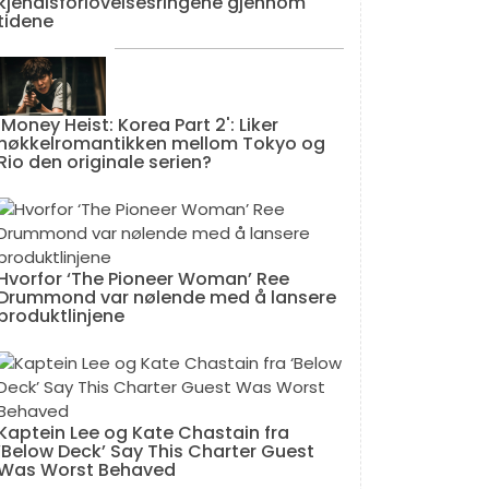
kjendisforlovelsesringene gjennom
tidene
'Money Heist: Korea Part 2': Liker
nøkkelromantikken mellom Tokyo og
Rio den originale serien?
Hvorfor ‘The Pioneer Woman’ Ree
Drummond var nølende med å lansere
produktlinjene
Kaptein Lee og Kate Chastain fra
‘Below Deck’ Say This Charter Guest
Was Worst Behaved