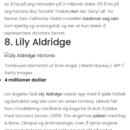
av å ha på seg Fantasibh på 3 millioner dollar. På å ha på
seg Fantasy Bra, fortalte Tookes
Hun
det 'betyr alt' for
henne. Den California-fødte modellen
beskriver seg selv
som kjærlig og omsorgsfull, og sier at hun elsker å
representere Victoria’s Secret.
8. Lily Aldridge
Tomboyen blomstret ut til en engel. | Martin Bureau / AFP /
Getty Images
4 millioner dollar
Los Angeles født
Lily Aldridge
vokste opp med å spille fotball
og betraktet seg selv som en seriøs tomboy. Likevel falt
hun i modellering i tenårene og begynte til slutt å jobbe
med Victoria’s Secret i 2009. The Angel has
jobbet
med Rag
& Bone, Clinique og Anthropologie, men å tjene vingene