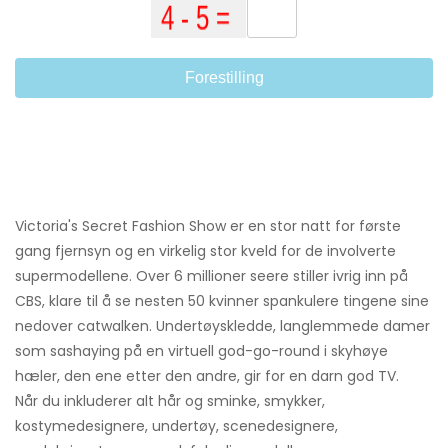
Forestilling
Victoria's Secret Fashion Show er en stor natt for første
gang fjernsyn og en virkelig stor kveld for de involverte
supermodellene. Over 6 millioner seere stiller ivrig inn på
CBS, klare til å se nesten 50 kvinner spankulere tingene sine
nedover catwalken. Undertøyskledde, langlemmede damer
som sashaying på en virtuell god-go-round i skyhøye
hæler, den ene etter den andre, gir for en darn god TV.
Når du inkluderer alt hår og sminke, smykker,
kostymedesignere, undertøy, scenedesignere,