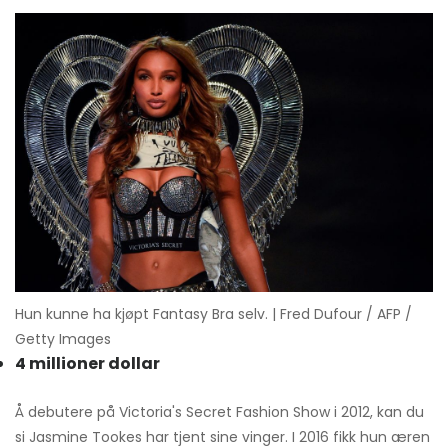
Hun kunne ha kjøpt Fantasy Bra selv. | Fred Dufour / AFP /
Getty Images
4 millioner dollar
Å debutere på Victoria's Secret Fashion Show i 2012, kan du
si Jasmine Tookes har tjent sine vinger. I 2016 fikk hun æren