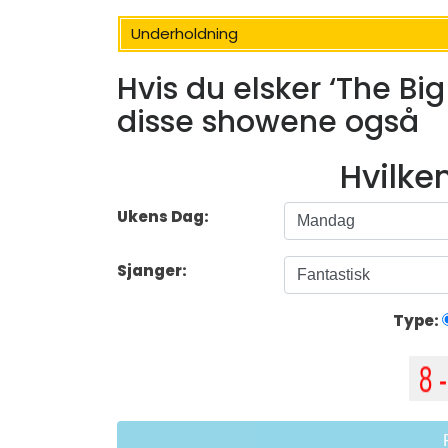
Underholdning
Hvis du elsker ‘The Bi
disse showene også
Hvilke
Ukens Dag:
Sjanger:
Type: