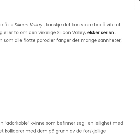
ne å se
Silicon Valley
, kanskje det kan være bra å vite at
g eller to om den virkelige Silicon Valley,
elsker serien
.
en som alle flotte parodier fanger det mange sannheter,'
 en “adorkable” kvinne som befinner seg i en leilighet med
 kolliderer med dem på grunn av de forskjellige