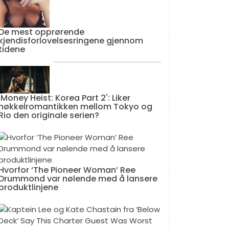
De mest opprørende
kjendisforlovelsesringene gjennom
tidene
'Money Heist: Korea Part 2': Liker
nøkkelromantikken mellom Tokyo og
Rio den originale serien?
Hvorfor ‘The Pioneer Woman’ Ree
Drummond var nølende med å lansere
produktlinjene