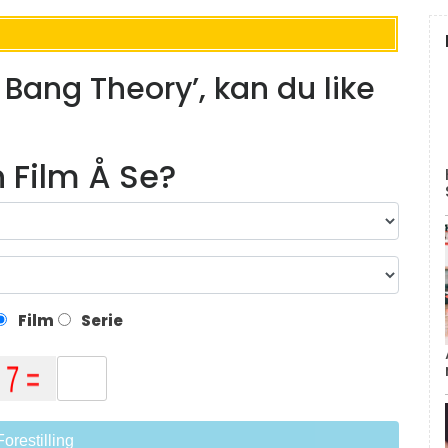
g Bang Theory’, kan du like
n Film Å Se?
Film
Serie
Forestilling