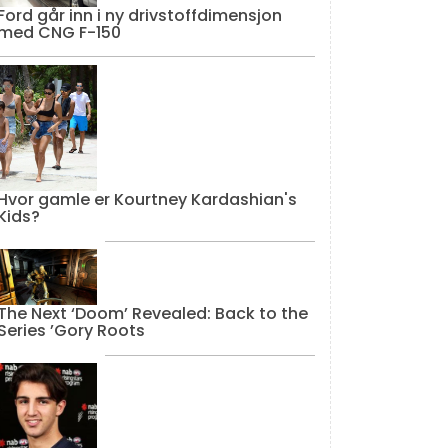
Ford går inn i ny drivstoffdimensjon
med CNG F-150
Hvor gamle er Kourtney Kardashian's
Kids?
The Next ‘Doom’ Revealed: Back to the
Series ’Gory Roots