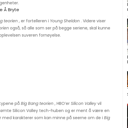
egenheter.
e Å Bryte
g teorien
, er fortelleren i
Young Sheldon
. Videre viser
orien
også, så alle som ser på begge seriene, skal kunne
opplevelsen suveren fornøyelse.
ketypene på
Big Bang teorien
, HBO’er
Silicon Valley
vil
berømte Silicon Valley tech-huben og er ment å være en
r med karakterer som kan minne på seerne om de i
Big