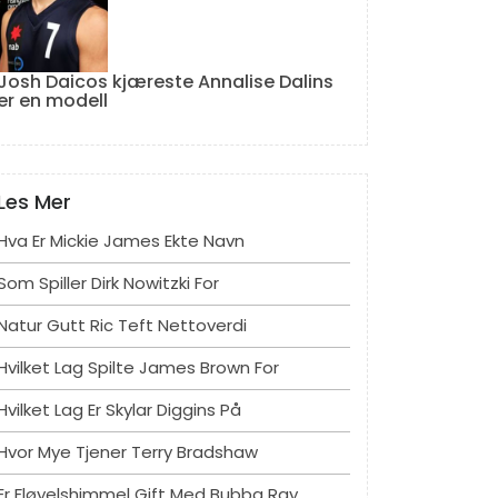
Josh Daicos kjæreste Annalise Dalins
er en modell
Les Mer
Hva Er Mickie James Ekte Navn
Som Spiller Dirk Nowitzki For
Natur Gutt Ric Teft Nettoverdi
Hvilket Lag Spilte James Brown For
Hvilket Lag Er Skylar Diggins På
Hvor Mye Tjener Terry Bradshaw
Er Fløyelshimmel Gift Med Bubba Ray