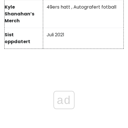
Kyle
49ers hatt
,
Autografert fotball
Shanahan’s
Merch
Sist
Juli 2021
oppdatert
ad