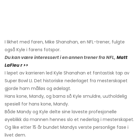
I likhet med faren, Mike Shanahan, en NFL-trener, fulgte
også Kyle i farens fotspor.
Du kan være interessert i en annen trener fra NFL,
Matt
LaFleu
r >>
I løpet av karrieren led Kyle Shanahan et fantastisk tap av
Super Bowl LI. Det historiske nederlaget fra mesterskapet
gjorde ham målløs og ødelagt.
Hans kone, Mandy, og barna så Kyle smuldre, uutholdelig
spesiell for hans kone, Mandy.
Både Mandy og Kyle delte sine laveste profesjonelle
øyeblikk da mannen hennes slo et nederlag i mesterskapet.
Og like etter 15 år bundet Mandys verste personlige fase i
livet dem.