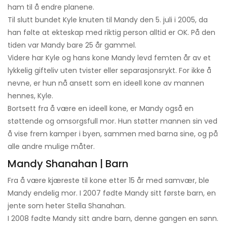
ham til å endre planene.
Til slutt bundet Kyle knuten til Mandy den 5. juli i 2005, da
han følte at ekteskap med riktig person alltid er OK. På den
tiden var Mandy bare 25 år gammel.
Videre har Kyle og hans kone Mandy levd femten år av et
lykkelig gifteliv uten tvister eller separasjonsrykt. For ikke å
nevne, er hun nå ansett som en ideell kone av mannen
hennes, Kyle.
Bortsett fra å være en ideell kone, er Mandy også en
støttende og omsorgsfull mor. Hun støtter mannen sin ved
å vise frem kamper i byen, sammen med barna sine, og på
alle andre mulige måter.
Mandy Shanahan | Barn
Fra å være kjæreste til kone etter 15 år med samvær, ble
Mandy endelig mor. I 2007 fødte Mandy sitt første barn, en
jente som heter Stella Shanahan.
I 2008 fødte Mandy sitt andre barn, denne gangen en sønn.