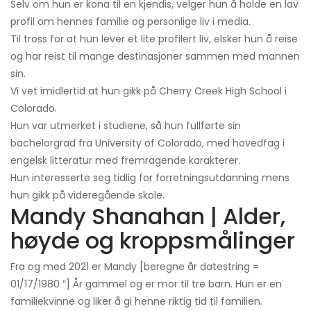
Selv om hun er kona til en kjendis, velger hun å holde en lav
profil om hennes familie og personlige liv i media.
Til tross for at hun lever et lite profilert liv, elsker hun å reise
og har reist til mange destinasjoner sammen med mannen
sin.
Vi vet imidlertid at hun gikk på Cherry Creek High School i
Colorado.
Hun var utmerket i studiene, så hun fullførte sin
bachelorgrad fra University of Colorado, med hovedfag i
engelsk litteratur med fremragende karakterer.
Hun interesserte seg tidlig for forretningsutdanning mens
hun gikk på videregående skole.
Mandy Shanahan | Alder,
høyde og kroppsmålinger
Fra og med 2021 er Mandy [beregne år datestring =
01/17/1980 ″] År gammel og er mor til tre barn. Hun er en
familiekvinne og liker å gi henne riktig tid til familien.