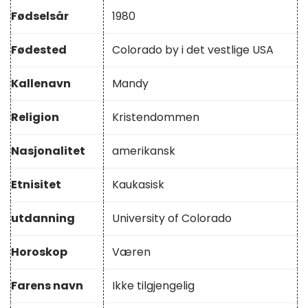
Fødselsår
1980
Fødested
Colorado by i det vestlige USA
Kallenavn
Mandy
Religion
Kristendommen
Nasjonalitet
amerikansk
Etnisitet
Kaukasisk
utdanning
University of Colorado
Horoskop
Væren
Farens navn
Ikke tilgjengelig