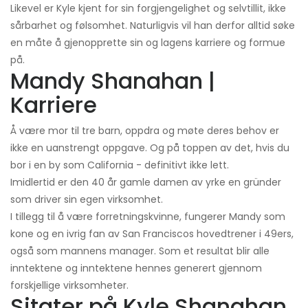
Likevel er Kyle kjent for sin forgjengelighet og selvtillit, ikke
sårbarhet og følsomhet. Naturligvis vil han derfor alltid søke
en måte å gjenopprette sin og lagens karriere og formue
på.
Mandy Shanahan |
Karriere
Å være mor til tre barn, oppdra og møte deres behov er
ikke en uanstrengt oppgave. Og på toppen av det, hvis du
bor i en by som California - definitivt ikke lett.
Imidlertid er den 40 år gamle damen av yrke en gründer
som driver sin egen virksomhet.
I tillegg til å være forretningskvinne, fungerer Mandy som
kone og en ivrig fan av San Franciscos hovedtrener i 49ers,
også som mannens manager. Som et resultat blir alle
inntektene og inntektene hennes generert gjennom
forskjellige virksomheter.
Sitater på Kyle Shanahan