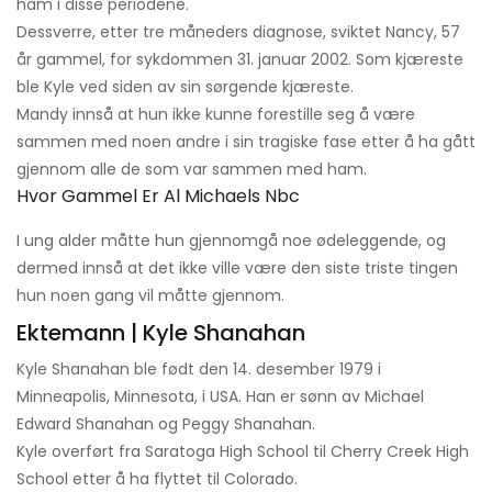
ham i disse periodene.
Dessverre, etter tre måneders diagnose, sviktet Nancy, 57
år gammel, for sykdommen 31. januar 2002. Som kjæreste
ble Kyle ved siden av sin sørgende kjæreste.
Mandy innså at hun ikke kunne forestille seg å være
sammen med noen andre i sin tragiske fase etter å ha gått
gjennom alle de som var sammen med ham.
Hvor Gammel Er Al Michaels Nbc
I ung alder måtte hun gjennomgå noe ødeleggende, og
dermed innså at det ikke ville være den siste triste tingen
hun noen gang vil måtte gjennom.
Ektemann | Kyle Shanahan
Kyle Shanahan ble født den 14. desember 1979 i
Minneapolis, Minnesota, i USA. Han er sønn av Michael
Edward Shanahan og Peggy Shanahan.
Kyle overført fra Saratoga High School til Cherry Creek High
School etter å ha flyttet til Colorado.