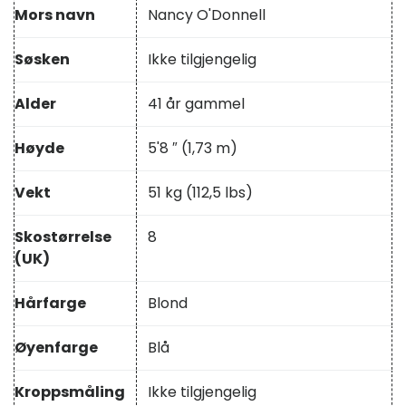
Mors navn
Nancy O'Donnell
Søsken
Ikke tilgjengelig
Alder
41 år gammel
Høyde
5'8 ″ (1,73 m)
Vekt
51 kg (112,5 lbs)
Skostørrelse
8
(UK)
Hårfarge
Blond
Øyenfarge
Blå
Kroppsmåling
Ikke tilgjengelig