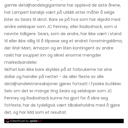
gamle detaljhandelsgigantene har opplevd de siste årene,
har Lampert kanskje vært på utkikk etter måter å selge
biter av Sears til skrot. Bare se på hva som har skjedd med
andre selskaper som JC Penney, eller Radioshack, som vi
nevnte tidligere. Sears, som de andre, har ikke vært i stand
til eller ikke villig til å tilpasse seg et endret forretningsklima,
der Wal-Mart, Amazon og en liten kontingent av andre
raskt har svuppet inn og sikret enorme mengder
markedsandeler.
Skiftet kan ikke bare skyldes på at forbrukerne tar sine
dollar og handler på nettet - de aller fleste av alle
detaljhandelstransaksjoner gjøres fortsatt i fysiske butikker.
Selv om det er mange ting Sears og selskaper som JC
Penney og Radioshack kunne ha gjort for å sikre seg
fotfeste, har de tydeligvis vært tilbakeholdne med å gjøre
det, og har lidd som et resultat.