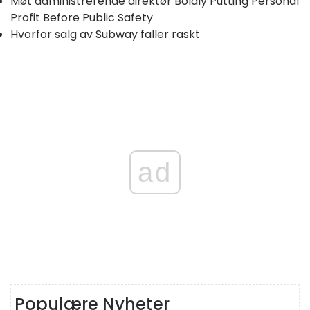
Møt administrerende direktør Boldly Putting Personal
Profit Before Public Safety
Hvorfor salg av Subway faller raskt
ad
Populære Nyheter