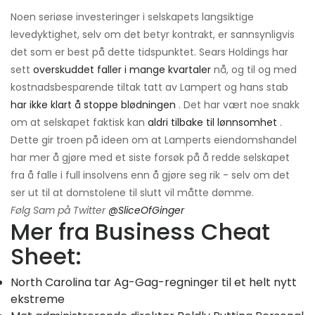
Noen seriøse investeringer i selskapets langsiktige
levedyktighet, selv om det betyr kontrakt, er sannsynligvis
det som er best på dette tidspunktet. Sears Holdings har
sett
overskuddet faller i mange kvartaler
nå, og til og med
kostnadsbesparende tiltak tatt av Lampert og hans stab
har ikke klart å stoppe blødningen
. Det har vært noe snakk
om at selskapet faktisk kan
aldri tilbake til lønnsomhet
.
Dette gir troen på ideen om at Lamperts eiendomshandel
har mer å gjøre med et siste forsøk på å redde selskapet
fra å falle i full insolvens enn å gjøre seg rik - selv om det
ser ut til at domstolene til slutt vil måtte dømme.
Følg Sam på Twitter
@SliceOfGinger
Mer fra Business Cheat
Sheet:
North Carolina tar Ag-Gag-regninger til et helt nytt
ekstreme