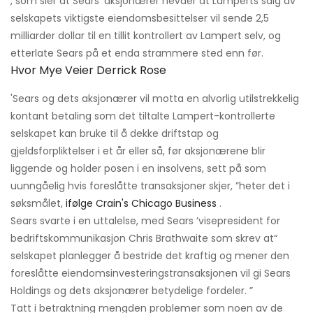
, som sier at Sears 'aksjonærer hevder at Lamperts salg av
selskapets viktigste eiendomsbesittelser vil sende 2,5
milliarder dollar til en tillit kontrollert av Lampert selv, og
etterlate Sears på et enda strammere sted enn før.
Hvor Mye Veier Derrick Rose
'Sears og dets aksjonærer vil motta en alvorlig utilstrekkelig
kontant betaling som det tiltalte Lampert-kontrollerte
selskapet kan bruke til å dekke driftstap og
gjeldsforpliktelser i et år eller så, før aksjonærene blir
liggende og holder posen i en insolvens, sett på som
uunngåelig hvis foreslåtte transaksjoner skjer, ”heter det i
søksmålet,
ifølge Crain's Chicago Business
.
Sears svarte i en uttalelse, med Sears ’visepresident for
bedriftskommunikasjon Chris Brathwaite som skrev at“
selskapet planlegger å bestride det kraftig og mener den
foreslåtte eiendomsinvesteringstransaksjonen vil gi Sears
Holdings og dets aksjonærer betydelige fordeler. ”
Tatt i betraktning mengden problemer som noen av de