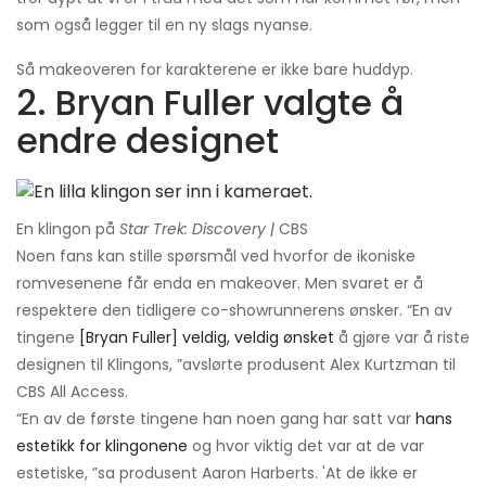
som også legger til en ny slags nyanse.
Så makeoveren for karakterene er ikke bare huddyp.
2. Bryan Fuller valgte å
endre designet
En klingon på
Star Trek: Discovery |
CBS
Noen fans kan stille spørsmål ved hvorfor de ikoniske
romvesenene får enda en makeover. Men svaret er å
respektere den tidligere co-showrunnerens ønsker. “En av
tingene
[Bryan Fuller] veldig, veldig ønsket
å gjøre var å riste
designen til Klingons, ”avslørte produsent Alex Kurtzman til
CBS All Access.
“En av de første tingene han noen gang har satt var
hans
estetikk for klingonene
og hvor viktig det var at de var
estetiske, ”sa produsent Aaron Harberts. 'At de ikke er