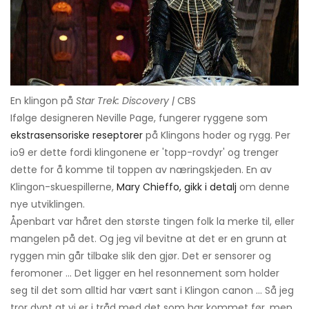
En klingon på
Star Trek: Discovery |
CBS
Ifølge designeren Neville Page, fungerer ryggene som
ekstrasensoriske reseptorer
på Klingons hoder og rygg. Per
io9 er dette fordi klingonene er 'topp-rovdyr' og trenger
dette for å komme til toppen av næringskjeden. En av
Klingon-skuespillerne,
Mary Chieffo, gikk i detalj
om denne
nye utviklingen.
Åpenbart var håret den største tingen folk la merke til, eller
mangelen på det. Og jeg vil bevitne at det er en grunn at
ryggen min går tilbake slik den gjør. Det er sensorer og
feromoner ... Det ligger en hel resonnement som holder
seg til det som alltid har vært sant i Klingon canon ... Så jeg
tror dypt at vi er i tråd med det som har kommet før, men