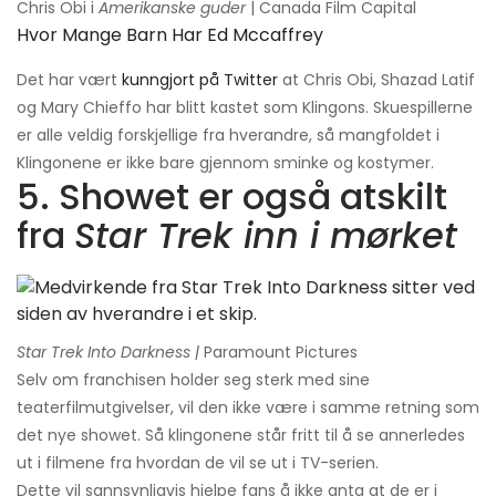
Chris Obi i
Amerikanske guder
| Canada Film Capital
Hvor Mange Barn Har Ed Mccaffrey
Det har vært
kunngjort på Twitter
at Chris Obi, Shazad Latif
og Mary Chieffo har blitt kastet som Klingons. Skuespillerne
er alle veldig forskjellige fra hverandre, så mangfoldet i
Klingonene er ikke bare gjennom sminke og kostymer.
5. Showet er også atskilt
fra
Star Trek inn i mørket
Star Trek Into Darkness |
Paramount Pictures
Selv om franchisen holder seg sterk med sine
teaterfilmutgivelser, vil den ikke være i samme retning som
det nye showet. Så klingonene står fritt til å se annerledes
ut i filmene fra hvordan de vil se ut i TV-serien.
Dette vil sannsynligvis hjelpe fans å ikke anta at de er i