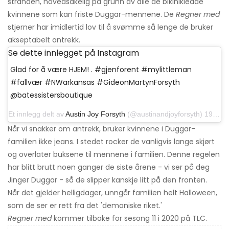
stranden, hovedsakelig på grunn av alle de bikinikledde
kvinnene som kan friste Duggar-mennene. De
Regner med
stjerner har imidlertid lov til å svømme så lenge de bruker
akseptabelt antrekk.
Se dette innlegget på Instagram
Glad for å være HJEM! . #gjenforent #mylittleman
#fallvær #NWarkansas #GideonMartynForsyth
@batessistersboutique
Et innlegg delt av
Austin Joy Forsyth
(@austinandjoyforsyth) 19. oktober 2019 kl 10:18 PDT
Når vi snakker om antrekk, bruker kvinnene i Duggar-
familien ikke jeans. I stedet rocker de vanligvis lange skjørt
og overlater buksene til mennene i familien. Denne regelen
har blitt brutt noen ganger de siste årene - vi ser på deg
Jinger Duggar - så de slipper kanskje litt på den fronten.
Når det gjelder helligdager, unngår familien helt Halloween,
som de ser er rett fra det 'demoniske riket.'
Regner med
kommer tilbake for sesong 11 i 2020 på TLC.