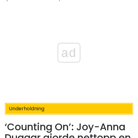
ad
Underholdning
‘Counting On’: Joy-Anna
Duggar gjorde nettopp en