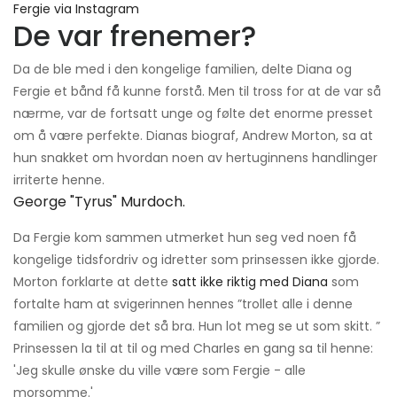
Fergie via Instagram
De var frenemer?
Da de ble med i den kongelige familien, delte Diana og
Fergie et bånd få kunne forstå. Men til tross for at de var så
nærme, var de fortsatt unge og følte det enorme presset
om å være perfekte. Dianas biograf, Andrew Morton, sa at
hun snakket om hvordan noen av hertuginnens handlinger
irriterte henne.
George "tyrus" Murdoch.
Da Fergie kom sammen utmerket hun seg ved noen få
kongelige tidsfordriv og idretter som prinsessen ikke gjorde.
Morton forklarte at dette
satt ikke riktig med Diana
som
fortalte ham at svigerinnen hennes ”trollet alle i denne
familien og gjorde det så bra. Hun lot meg se ut som skitt. ​​”
Prinsessen la til at til og med Charles en gang sa til henne:
'Jeg skulle ønske du ville være som Fergie - alle
morsomme.'