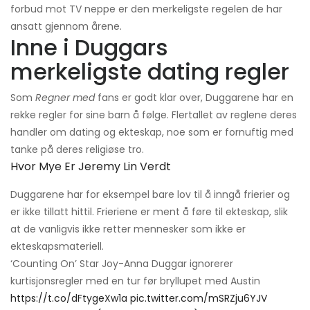
forbud mot TV neppe er den merkeligste regelen de har
ansatt gjennom årene.
Inne i Duggars
merkeligste dating regler
Som
Regner med
fans er godt klar over, Duggarene har en
rekke regler for sine barn å følge. Flertallet av reglene deres
handler om dating og ekteskap, noe som er fornuftig med
tanke på deres religiøse tro.
Hvor Mye Er Jeremy Lin Verdt
Duggarene har for eksempel bare lov til å inngå frierier og
er ikke tillatt hittil. Frieriene er ment å føre til ekteskap, slik
at de vanligvis ikke retter mennesker som ikke er
ekteskapsmateriell.
‘Counting On’ Star Joy-Anna Duggar ignorerer
kurtisjonsregler med en tur før bryllupet med Austin
https://t.co/dFtygeXw1a
pic.twitter.com/mSRZju6YJV