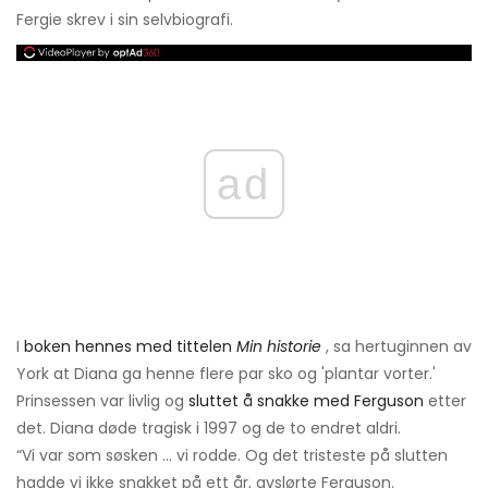
Fergie skrev i sin selvbiografi.
ad
I
boken hennes med tittelen
Min historie
, sa hertuginnen av
York at Diana ga henne flere par sko og 'plantar vorter.'
Prinsessen var livlig og
sluttet å snakke med Ferguson
etter
det. Diana døde tragisk i 1997 og de to endret aldri.
“Vi var som søsken ... vi rodde. Og det tristeste på slutten
hadde vi ikke snakket på ett år, avslørte Ferguson.