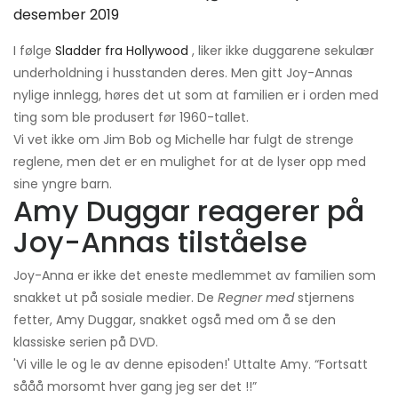
desember 2019
I følge
Sladder fra Hollywood
, liker ikke duggarene sekulær
underholdning i husstanden deres. Men gitt Joy-Annas
nylige innlegg, høres det ut som at familien er i orden med
ting som ble produsert før 1960-tallet.
Vi vet ikke om Jim Bob og Michelle har fulgt de strenge
reglene, men det er en mulighet for at de lyser opp med
sine yngre barn.
Amy Duggar reagerer på
Joy-Annas tilståelse
Joy-Anna er ikke det eneste medlemmet av familien som
snakket ut på sosiale medier. De
Regner med
stjernens
fetter, Amy Duggar, snakket også med om å se den
klassiske serien på DVD.
'Vi ville le og le av denne episoden!' Uttalte Amy. “Fortsatt
sååå morsomt hver gang jeg ser det !!”