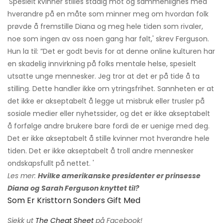
'Spesielt kvinner stilles stadig mot og sammenlignes med
hverandre på en måte som minner meg om hvordan folk
prøvde å fremstille Diana og meg hele tiden som rivaler,
noe som ingen av oss noen gang har følt,' skrev Ferguson.
Hun la til: ”Det er godt bevis for at denne online kulturen har
en skadelig innvirkning på folks mentale helse, spesielt
utsatte unge mennesker. Jeg tror at det er på tide å ta
stilling. Dette handler ikke om ytringsfrihet. Sannheten er at
det ikke er akseptabelt å legge ut misbruk eller trusler på
sosiale medier eller nyhetssider, og det er ikke akseptabelt
å forfølge andre brukere bare fordi de er uenige med deg.
Det er ikke akseptabelt å stille kvinner mot hverandre hele
tiden. Det er ikke akseptabelt å troll andre mennesker
ondskapsfullt på nettet. '
Les mer:
Hvilke amerikanske presidenter er prinsesse
Diana og Sarah Ferguson knyttet til?
Som Er Kristtorn Sonders Gift Med
Sjekk ut
The Cheat Sheet
på Facebook!