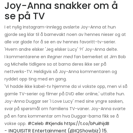
Joy-Anna snakker om å
se på TV
I et nylig Instagram-innlegg avslørte Joy-Anna at hun
gjorde seg klar til å barnevakt noen av hennes nieser og at
alle var glade for å se en av hennes favoritt-tv-serier.
'Hvem andre elsker 'Jeg elsker Lucy' ?!' Joy-Anna delte.
I kommentarene en
Regner med
fan bemerket at Jim Bob
og Michelle tidligere sa at barna deres ikke ser på
nettverks-TV. Heldigvis så Joy-Anna kommentaren og
ryddet opp ting med en gang.
'Vi hadde ikke kabel-tv hjemme da vi vokste opp, men vi så
gamle TV-serier og filmer på DVD eller online,' uttalte hun.
Joy-Anna Duggar ser 'I Love Lucy' med sine yngre søsken,
svar på spørsmål om familiens TV-vaner. Joy-Anna svarte
på en fans kommentar om hva Duggar-barna fikk se å
vokse opp.
#Celeb
#Kjendis
https://t.co/bPuiIhijdB
- INQUISITR Entertainment (@IQShowbiz)
15.