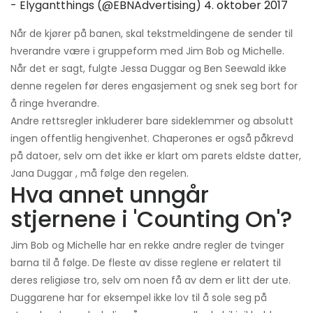
- Elygantthings (@EBNAdvertising)
4. oktober 2017
Når de kjører på banen, skal tekstmeldingene de sender til
hverandre være i gruppeform med Jim Bob og Michelle.
Når det er sagt, fulgte Jessa Duggar og Ben Seewald ikke
denne regelen før deres engasjement og snek seg bort for
å ringe hverandre.
Andre rettsregler inkluderer bare sideklemmer og absolutt
ingen offentlig hengivenhet. Chaperones er også påkrevd
på datoer, selv om det ikke er klart om parets eldste datter,
Jana Duggar , må følge den regelen.
Hva annet unngår
stjernene i 'Counting On'?
Jim Bob og Michelle har en rekke andre regler de tvinger
barna til å følge. De fleste av disse reglene er relatert til
deres religiøse tro, selv om noen få av dem er litt der ute.
Duggarene har for eksempel ikke lov til å sole seg på