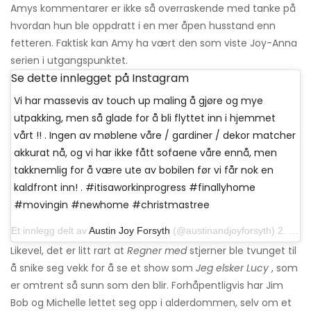
Amys kommentarer er ikke så overraskende med tanke på
hvordan hun ble oppdratt i en mer åpen husstand enn
fetteren. Faktisk kan Amy ha vært den som viste Joy-Anna
serien i utgangspunktet.
Se dette innlegget på Instagram
Vi har massevis av touch up maling å gjøre og mye
utpakking, men så glade for å bli flyttet inn i hjemmet
vårt !! . Ingen av møblene våre / gardiner / dekor matcher
akkurat nå, og vi har ikke fått sofaene våre ennå, men
takknemlig for å være ute av bobilen før vi får nok en
kaldfront inn! . #itisaworkinprogress #finallyhome
#movingin #newhome #christmastree
Et innlegg delt av
Austin Joy Forsyth
(@austinandjoyforsyth) 2. desember 2019 kl 12:41 PST
Likevel, det er litt rart at
Regner med
stjerner ble tvunget til
å snike seg vekk for å se et show som
Jeg elsker Lucy
, som
er omtrent så sunn som den blir. Forhåpentligvis har Jim
Bob og Michelle lettet seg opp i alderdommen, selv om et