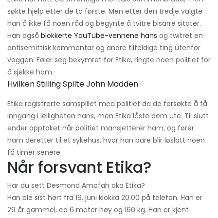
søkte hjelp etter de to første. Men etter den tredje valgte
han å ikke få noen råd og begynte å tvitre bisarre sitater.
Han også
blokkerte YouTube-vennene hans
og twitret en
antisemittisk kommentar og andre tilfeldige ting utenfor
veggen. Føler seg bekymret for Etika, ringte noen politiet for
å sjekke ham.
Hvilken Stilling Spilte John Madden
Etika registrerte samspillet med politiet da de forsøkte å få
inngang i leiligheten hans, men Etika låste dem ute. Til slutt
ender opptaket når politiet mansjetterer ham, og fører
ham deretter til et sykehus, hvor han bare blir løslatt noen
få timer senere.
Når forsvant Etika?
Har du sett Desmond Amofah aka Etika?
Han ble sist hørt fra 19. juni klokka 20.00 på telefon. Han er
29 år gammel, ca 6 meter høy og 160 kg. Han er kjent