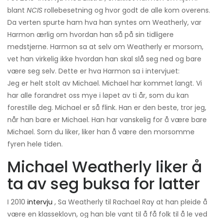
blant
NCIS
rollebesetning og hvor godt de alle kom overens.
Da verten spurte ham hva han syntes om Weatherly, var
Harmon ærlig om hvordan han så på sin tidligere
medstjerne. Harmon sa at selv om Weatherly er morsom,
vet han virkelig ikke hvordan han skal slå seg ned og bare
være seg selv. Dette er hva Harmon sa i intervjuet:
Jeg er helt stolt av Michael. Michael har kommet langt. Vi
har alle forandret oss mye i løpet av ti år, som du kan
forestille deg. Michael er så flink. Han er den beste, tror jeg,
når han bare er Michael. Han har vanskelig for å være bare
Michael. Som du liker, liker han å være den morsomme
fyren hele tiden.
Michael Weatherly liker å
ta av seg buksa for latter
I 2010
intervju
, Sa Weatherly til Rachael Ray at han pleide å
være en klasseklovn, og han ble vant til å få folk til å le ved