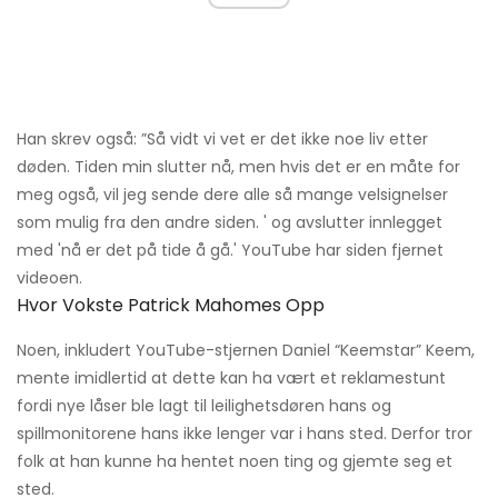
Han skrev også: ”Så vidt vi vet er det ikke noe liv etter
døden. Tiden min slutter nå, men hvis det er en måte for
meg også, vil jeg sende dere alle så mange velsignelser
som mulig fra den andre siden. ' og avslutter innlegget
med 'nå er det på tide å gå.' YouTube har siden fjernet
videoen.
Hvor Vokste Patrick Mahomes Opp
Noen, inkludert YouTube-stjernen Daniel “Keemstar” Keem,
mente imidlertid at dette kan ha vært et reklamestunt
fordi nye låser ble lagt til leilighetsdøren hans og
spillmonitorene hans ikke lenger var i hans sted. Derfor tror
folk at han kunne ha hentet noen ting og gjemte seg et
sted.