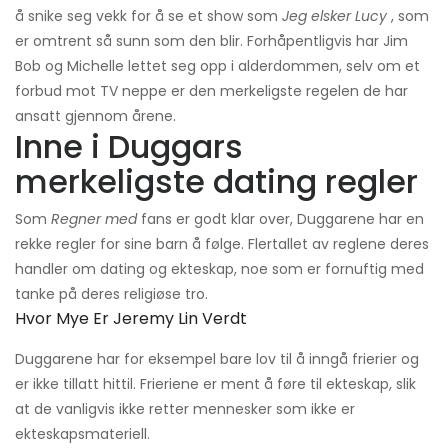
å snike seg vekk for å se et show som
Jeg elsker Lucy
, som
er omtrent så sunn som den blir. Forhåpentligvis har Jim
Bob og Michelle lettet seg opp i alderdommen, selv om et
forbud mot TV neppe er den merkeligste regelen de har
ansatt gjennom årene.
Inne i Duggars
merkeligste dating regler
Som
Regner med
fans er godt klar over, Duggarene har en
rekke regler for sine barn å følge. Flertallet av reglene deres
handler om dating og ekteskap, noe som er fornuftig med
tanke på deres religiøse tro.
Hvor Mye Er Jeremy Lin Verdt
Duggarene har for eksempel bare lov til å inngå frierier og
er ikke tillatt hittil. Frieriene er ment å føre til ekteskap, slik
at de vanligvis ikke retter mennesker som ikke er
ekteskapsmateriell.