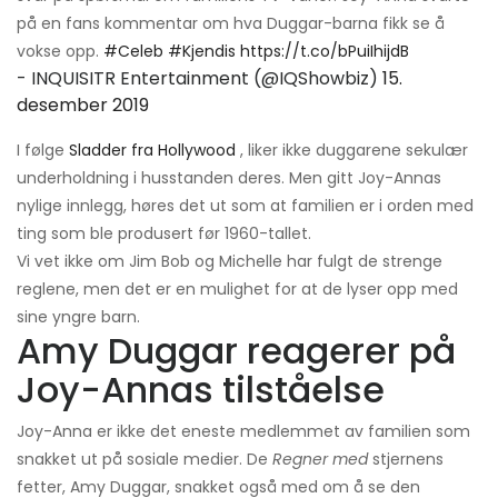
på en fans kommentar om hva Duggar-barna fikk se å
vokse opp.
#Celeb
#Kjendis
https://t.co/bPuiIhijdB
- INQUISITR Entertainment (@IQShowbiz)
15.
desember 2019
I følge
Sladder fra Hollywood
, liker ikke duggarene sekulær
underholdning i husstanden deres. Men gitt Joy-Annas
nylige innlegg, høres det ut som at familien er i orden med
ting som ble produsert før 1960-tallet.
Vi vet ikke om Jim Bob og Michelle har fulgt de strenge
reglene, men det er en mulighet for at de lyser opp med
sine yngre barn.
Amy Duggar reagerer på
Joy-Annas tilståelse
Joy-Anna er ikke det eneste medlemmet av familien som
snakket ut på sosiale medier. De
Regner med
stjernens
fetter, Amy Duggar, snakket også med om å se den