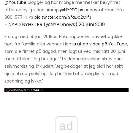
@Youtube
blogger og har mange mennesker bekymret
etter en nylig video. Anrop
@NYPDTips
anonymt med info
800-577-TIPS
pic.twitter.com/SfaDa2OifJ
- NYPD NYHETER (@NYPDnews)
20. juni 2019
Fra og med 19. juni 2019 er Etika rapportert savnet og ikke
hørt fra familie eller venner. Han
la ut en video på YouTube,
som ble filmet på dagtid, men lagt ut ved midnatt 20. juni
med tittelen 'Jeg beklager.' I videobeskrivelsen skrev han
selvmordsting, inkludert 'Jeg beklager at jeg aldri har søkt
hjelp til meg selv' og 'Jeg har levd et utrolig liv fylt med
spenning og lykke.'
ad