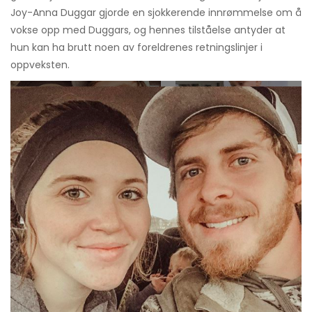
Joy-Anna Duggar gjorde en sjokkerende innrømmelse om å
vokse opp med Duggars, og hennes tilståelse antyder at
hun kan ha brutt noen av foreldrenes retningslinjer i
oppveksten.