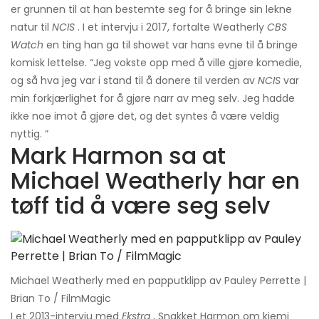
er grunnen til at han bestemte seg for å bringe sin lekne
natur til
NCIS
. I et intervju i 2017, fortalte Weatherly
CBS
Watch
en ting han ga til showet var hans evne til å bringe
komisk lettelse. “Jeg vokste opp med å ville gjøre komedie,
og så hva jeg var i stand til å donere til verden av
NCIS
var
min forkjærlighet for å gjøre narr av meg selv. Jeg hadde
ikke noe imot å gjøre det, og det syntes å være veldig
nyttig. ”
Mark Harmon sa at
Michael Weatherly har en
tøff tid å være seg selv
Michael Weatherly med en papputklipp av Pauley Perrette |
Brian To / FilmMagic
I et 2013-intervju med
Ekstra
, Snakket Harmon om kjemi