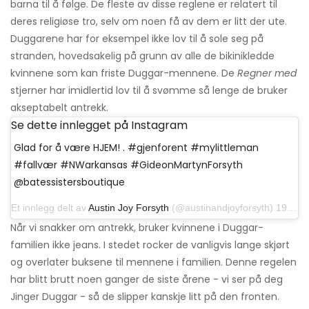
barna til å følge. De fleste av disse reglene er relatert til
deres religiøse tro, selv om noen få av dem er litt der ute.
Duggarene har for eksempel ikke lov til å sole seg på
stranden, hovedsakelig på grunn av alle de bikinikledde
kvinnene som kan friste Duggar-mennene. De
Regner med
stjerner har imidlertid lov til å svømme så lenge de bruker
akseptabelt antrekk.
Se dette innlegget på Instagram
Glad for å være HJEM! . #gjenforent #mylittleman
#fallvær #NWarkansas #GideonMartynForsyth
@batessistersboutique
Et innlegg delt av
Austin Joy Forsyth
(@austinandjoyforsyth) 19. oktober 2019 kl 10:18 PDT
Når vi snakker om antrekk, bruker kvinnene i Duggar-
familien ikke jeans. I stedet rocker de vanligvis lange skjørt
og overlater buksene til mennene i familien. Denne regelen
har blitt brutt noen ganger de siste årene - vi ser på deg
Jinger Duggar - så de slipper kanskje litt på den fronten.