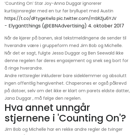
‘Counting On’ Star Joy-Anna Duggar ignorerer
kurtisjonsregler med en tur før bryllupet med Austin
https://t.co/dFtygeXw1a
pic.twitter.com/mSRZju6YJV
- Elygantthings (@EBNAdvertising)
4. oktober 2017
Når de kjører på banen, skal tekstmeldingene de sender til
hverandre være i gruppeform med Jim Bob og Michelle.
Når det er sagt, fulgte Jessa Duggar og Ben Seewald ikke
denne regelen før deres engasjement og snek seg bort for
å ringe hverandre.
Andre rettsregler inkluderer bare sideklemmer og absolutt
ingen offentlig hengivenhet. Chaperones er også påkrevd
på datoer, selv om det ikke er klart om parets eldste datter,
Jana Duggar , må følge den regelen.
Hva annet unngår
stjernene i 'Counting On'?
Jim Bob og Michelle har en rekke andre regler de tvinger