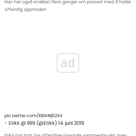
Han har også snakket flere ganger om presset med å holde
offentlig opptreden.
ad
pic.twitter.com/KBSHRj52XX
- Etikk @ 999 (@Etikk)
14. juni 2019
Etika har hatt tre offentlige mentale sammenbrudd, men