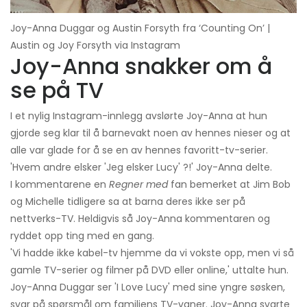
Joy-Anna Duggar og Austin Forsyth fra ‘Counting On’ |
Austin og Joy Forsyth via Instagram
Joy-Anna snakker om å
se på TV
I et nylig Instagram-innlegg avslørte Joy-Anna at hun
gjorde seg klar til å barnevakt noen av hennes nieser og at
alle var glade for å se en av hennes favoritt-tv-serier.
'Hvem andre elsker 'Jeg elsker Lucy' ?!' Joy-Anna delte.
I kommentarene en
Regner med
fan bemerket at Jim Bob
og Michelle tidligere sa at barna deres ikke ser på
nettverks-TV. Heldigvis så Joy-Anna kommentaren og
ryddet opp ting med en gang.
'Vi hadde ikke kabel-tv hjemme da vi vokste opp, men vi så
gamle TV-serier og filmer på DVD eller online,' uttalte hun.
Joy-Anna Duggar ser 'I Love Lucy' med sine yngre søsken,
svar på spørsmål om familiens TV-vaner. Joy-Anna svarte