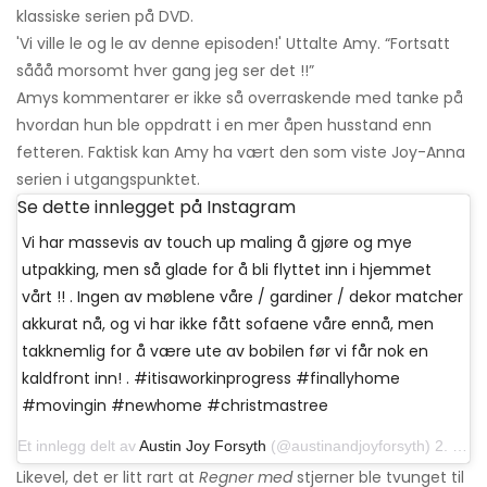
klassiske serien på DVD.
'Vi ville le og le av denne episoden!' Uttalte Amy. “Fortsatt
sååå morsomt hver gang jeg ser det !!”
Amys kommentarer er ikke så overraskende med tanke på
hvordan hun ble oppdratt i en mer åpen husstand enn
fetteren. Faktisk kan Amy ha vært den som viste Joy-Anna
serien i utgangspunktet.
Se dette innlegget på Instagram
Vi har massevis av touch up maling å gjøre og mye
utpakking, men så glade for å bli flyttet inn i hjemmet
vårt !! . Ingen av møblene våre / gardiner / dekor matcher
akkurat nå, og vi har ikke fått sofaene våre ennå, men
takknemlig for å være ute av bobilen før vi får nok en
kaldfront inn! . #itisaworkinprogress #finallyhome
#movingin #newhome #christmastree
Et innlegg delt av
Austin Joy Forsyth
(@austinandjoyforsyth) 2. desember 2019 kl 12:41 PST
Likevel, det er litt rart at
Regner med
stjerner ble tvunget til