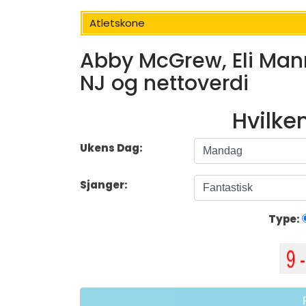
Atletskone
Abby McGrew, Eli Mann
NJ og nettoverdi
Hvilke
Ukens Dag:
Sjanger:
Type: