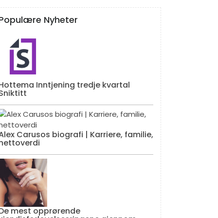
Populære Nyheter
Hottema Inntjening tredje kvartal
Sniktitt
Alex Carusos biografi | Karriere, familie,
nettoverdi
De mest opprørende