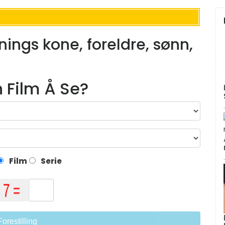
ings kone, foreldre, sønn,
n Film Å Se?
Film
Serie
Forestilling