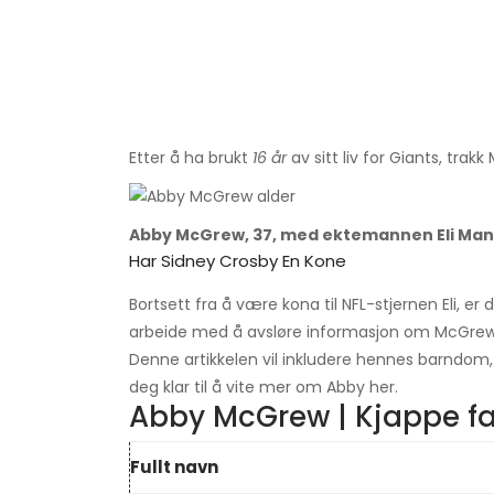
Etter å ha brukt
16 år
av sitt liv for Giants, trak
Abby McGrew, 37, med ektemannen Eli Ma
Har Sidney Crosby En Kone
Bortsett fra å være kona til NFL-stjernen Eli, er 
arbeide med å avsløre informasjon om McGrew 
Denne artikkelen vil inkludere hennes barndom, k
deg klar til å vite mer om Abby her.
Abby McGrew | Kjappe f
Fullt navn