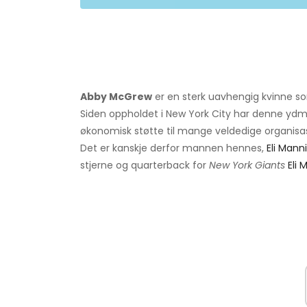
Abby McGrew
er en sterk uavhengig kvinne som
Siden oppholdet i New York City har denne ydmy
økonomisk støtte til mange veldedige organisas
Det er kanskje derfor mannen hennes,
Eli Mann
stjerne og quarterback for
New York Giants
Eli 