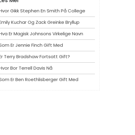
Les Mer
Hvor Gikk Stephen En Smith På College
Emily Kuchar Og Zack Greinke Bryllup
Hva Er Magisk Johnsons Virkelige Navn
Som Er Jennie Finch Gift Med
Er Terry Bradshaw Fortsatt Gift?
Hvor Bor Terrell Davis Nå
Som Er Ben Roethlisberger Gift Med