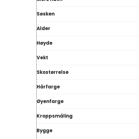
Søsken
Alder
Høyde
Vekt
Skostørrelse
Hårfarge
Øyenfarge
Kroppsmåling
Bygge