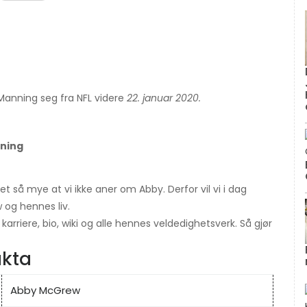
k Manning seg fra NFL videre
22. januar 2020.
nning
det så mye at vi ikke aner om Abby. Derfor vil vi i dag
og hennes liv.
arriere, bio, wiki og alle hennes veldedighetsverk. Så gjør
akta
Abby McGrew