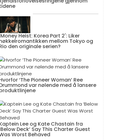
kjendisforlovelsesringene gjennom
tidene
'Money Heist: Korea Part 2': Liker
nøkkelromantikken mellom Tokyo og
Rio den originale serien?
Hvorfor ‘The Pioneer Woman’ Ree
Drummond var nølende med å lansere
produktlinjene
Kaptein Lee og Kate Chastain fra
‘Below Deck’ Say This Charter Guest
Was Worst Behaved