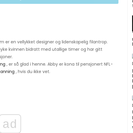
 er en vellykket designer og lidenskapelig filantrop.
ke kvinnen bidratt med utallige timer og har gitt
joner.
ing
, er så glad i henne. Abby er kona til pensjonert NFL-
Manning
, hvis du ikke vet.
ad