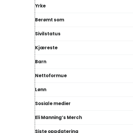
Yrke
Berømt som
Sivilstatus
Kjæreste
Barn
Nettoformue
Lønn
Sosiale medier
Eli Manning’s Merch
Siste oppdatering