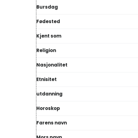
Bursdag
Fødested
Kjent som
Religion
Nasjonalitet
Etnisitet
utdanning
Horoskop
Farens navn
Mors navn