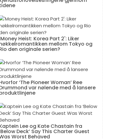
kjendisforlovelsesringene gjennom
tidene
'Money Heist: Korea Part 2': Liker
nøkkelromantikken mellom Tokyo og
Rio den originale serien?
Hvorfor ‘The Pioneer Woman’ Ree
Drummond var nølende med å lansere
produktlinjene
Kaptein Lee og Kate Chastain fra
‘Below Deck’ Say This Charter Guest
Was Worst Behaved