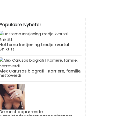
Populære Nyheter
Hottema Inntjening tredje kvartal
Sniktitt
Alex Carusos biografi | Karriere, familie,
nettoverdi
De mest opprørende