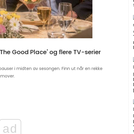
 'The Good Place' og flere TV-serier
 pauser i midten av sesongen. Finn ut når en rekke
emover.
ad