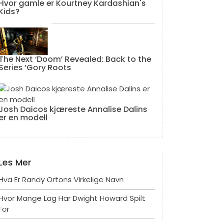
Hvor gamle er Kourtney Kardashian's
Kids?
The Next ‘Doom’ Revealed: Back to the
Series ’Gory Roots
Josh Daicos kjæreste Annalise Dalins
er en modell
Les Mer
Hva Er Randy Ortons Virkelige Navn
Hvor Mange Lag Har Dwight Howard Spilt
For