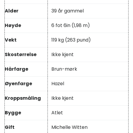
Alder
39 år gammel
Høyde
6 fot 6in (1,98 m)
Vekt
119 kg (263 pund)
Skostørrelse
Ikke kjent
Hårfarge
Brun-mørk
Øyenfarge
Hazel
Kroppsmåling
Ikke kjent
Bygge
Atlet
Gift
Michelle Witten