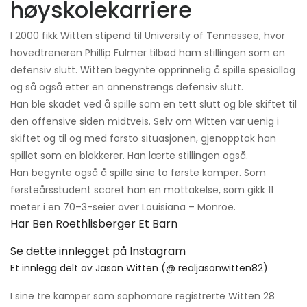
høyskolekarriere
I 2000 fikk Witten stipend til University of Tennessee, hvor
hovedtreneren Phillip Fulmer tilbød ham stillingen som en
defensiv slutt. Witten begynte opprinnelig å spille spesiallag
og så også etter en annenstrengs defensiv slutt.
Han ble skadet ved å spille som en tett slutt og ble skiftet til
den offensive siden midtveis. Selv om Witten var uenig i
skiftet og til og med forsto situasjonen, gjenopptok han
spillet som en blokkerer. Han lærte stillingen også.
Han begynte også å spille sine to første kamper. Som
førsteårsstudent scoret han en mottakelse, som gikk 11
meter i en 70–3-seier over Louisiana – Monroe.
Har Ben Roethlisberger Et Barn
Se dette innlegget på Instagram
Et innlegg delt av Jason Witten (@ realjasonwitten82)
I sine tre kamper som sophomore registrerte Witten 28