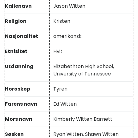
Kallenavn
Jason Witten
Religion
Kristen
Nasjonalitet
amerikansk
Etnisitet
Hvit
utdanning
Elizabethton High School,
University of Tennessee
Horoskop
Tyren
Farens navn
Ed Witten
Mors navn
Kimberly Witten Barnett
Søsken
Ryan Witten, Shawn Witten