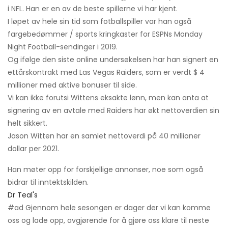
i NFL. Han er en av de beste spillerne vi har kjent.
I løpet av hele sin tid som fotballspiller var han også
fargebedømmer / sports kringkaster for ESPNs Monday
Night Football-sendinger i 2019.
Og ifølge den siste online undersøkelsen har han signert en
ettårskontrakt med Las Vegas Raiders, som er verdt $ 4
millioner med aktive bonuser til side.
Vi kan ikke forutsi Wittens eksakte lønn, men kan anta at
signering av en avtale med Raiders har økt nettoverdien sin
helt sikkert.
Jason Witten har en samlet nettoverdi på 40 millioner
dollar per 2021.
Han møter opp for forskjellige annonser, noe som også
bidrar til inntektskilden.
Dr Teal's
#ad Gjennom hele sesongen er dager der vi kan komme
oss og lade opp, avgjørende for å gjøre oss klare til neste