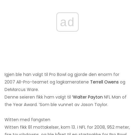
ad
Igjen ble han valgt til Pro Bowl og gjorde den enorm for
2007 All-Pro-teamet og lagkameratene
Terrell Owens
og
DeMarcus Ware.
Denne seieren fikk ham valgt til
‘Walter Payton
NFL Man of
the Year Award. ’Som ble vunnet av Jason Taylor.
Witten med fangsten
Witten fikk 81 mottakelser, kom 13. i NFL for 2008, 952 meter,
fire touchdowns, og ble kåret til en startpakke for Pro Bowl