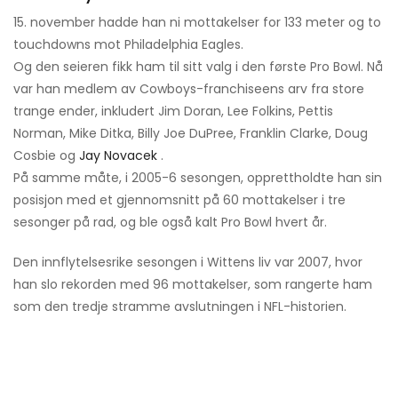
15. november hadde han ni mottakelser for 133 meter og to
touchdowns mot Philadelphia Eagles.
Og den seieren fikk ham til sitt valg i den første Pro Bowl. Nå
var han medlem av Cowboys-franchiseens arv fra store
trange ender, inkludert Jim Doran, Lee Folkins, Pettis
Norman, Mike Ditka, Billy Joe DuPree, Franklin Clarke, Doug
Cosbie og
Jay Novacek
.
På samme måte, i 2005-6 sesongen, opprettholdte han sin
posisjon med et gjennomsnitt på 60 mottakelser i tre
sesonger på rad, og ble også kalt Pro Bowl hvert år.
Den innflytelsesrike sesongen i Wittens liv var 2007, hvor
han slo rekorden med 96 mottakelser, som rangerte ham
som den tredje stramme avslutningen i NFL-historien.