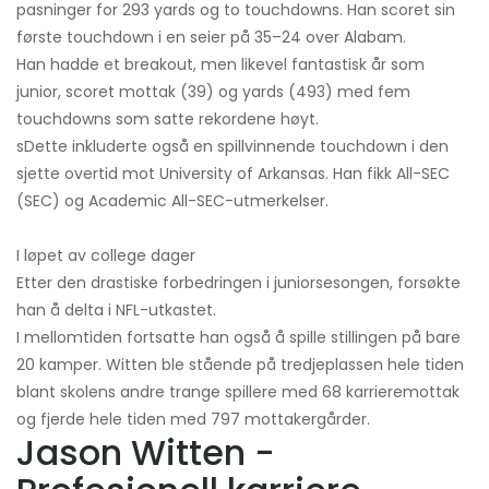
pasninger for 293 yards og to touchdowns. Han scoret sin
første touchdown i en seier på 35–24 over Alabam.
Han hadde et breakout, men likevel fantastisk år som
junior, scoret mottak (39) og yards (493) med fem
touchdowns som satte rekordene høyt.
sDette inkluderte også en spillvinnende touchdown i den
sjette overtid mot University of Arkansas. Han fikk All-SEC
(SEC) og Academic All-SEC-utmerkelser.
I løpet av college dager
Etter den drastiske forbedringen i juniorsesongen, forsøkte
han å delta i NFL-utkastet.
I mellomtiden fortsatte han også å spille stillingen på bare
20 kamper. Witten ble stående på tredjeplassen hele tiden
blant skolens andre trange spillere med 68 karrieremottak
og fjerde hele tiden med 797 mottakergårder.
Jason Witten -