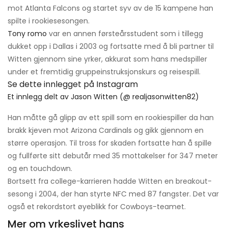
mot Atlanta Falcons og startet syv av de 15 kampene han
spilte i rookiesesongen.
Tony romo
var en annen førsteårsstudent som i tillegg
dukket opp i Dallas i 2003 og fortsatte med å bli partner til
Witten gjennom sine yrker, akkurat som hans medspiller
under et fremtidig gruppeinstruksjonskurs og reisespill.
Se dette innlegget på Instagram
Et innlegg delt av Jason Witten (@ realjasonwitten82)
Han måtte gå glipp av ett spill som en rookiespiller da han
brakk kjeven mot Arizona Cardinals og gikk gjennom en
større operasjon. Til tross for skaden fortsatte han å spille
og fullførte sitt debutår med 35 mottakelser for 347 meter
og en touchdown.
Bortsett fra college-karrieren hadde Witten en breakout-
sesong i 2004, der han styrte NFC med 87 fangster. Det var
også et rekordstort øyeblikk for Cowboys-teamet.
Mer om yrkeslivet hans