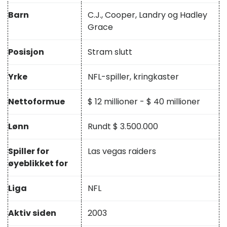
Barn
C.J., Cooper, Landry og Hadley
Grace
Posisjon
Stram slutt
Yrke
NFL-spiller, kringkaster
Nettoformue
$ 12 millioner - $ 40 millioner
Lønn
Rundt $ 3.500.000
Spiller for
Las vegas raiders
øyeblikket for
Liga
NFL
Aktiv siden
2003