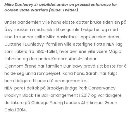
Mike Dunleavy Jr avbildet under en pressekonferanse for
Golden State Warriors (Kilde: Twitter)
Under pandemien ville hans eldste datter bruke tiden sin på
å sy masker i medisinsk stil av gamle t-skjorter, og med
sine to sønner spilte Mike basketball i oppkjørselen deres.
Guttene i Dunleavy-familien ville etterligne flotte NBA-lag
som Lakers fra 1980-tallet, hvor den ene ville være Magic
Johnson og den andre Kareem Abdul-Jabbar.
Gjennom årene har familien Dunleavy prøvd sitt beste for å
holde seg unna rampelyset. Kona hans, Sarah, har fulgt
ham tidligere til noen få arrangementer.
NBA-paret deltok på Brooklyn Bridge Park Conservancy
Brooklyn Black Tie Ball-arrangement i 2017 og var tidligere
deltakere på Chicago Young Leaders 4th Annual Green
Gala i 2014.