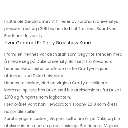
I 2009 ble Gerald utnevnt til leder av Fordham Universitys
presidentråd, og i 2011 ble han
la til
til Trustees Board ved
Fordham University.
Hvor Gammel Er Terry Bradshaw Kone
I familien hennes var det Sarah som begynte trenden med
å melde seg på Duke University. Bortsett fra Alexandra,
hennes eldre søster, er alle de andre Crotty-ungene
utdannet ved Duke University.
Hennes to søsken, Ned og Virginia Crotty er tidligere
lacrosse-spillere hos Duke. Ned ble uteksaminert fra Duke i
2010 og fungerte som lagkaptein.
I senioråret vant han Tewaaraton Trophy 2010 som årets
nasjonale spiller.
Sarahs yngste søsken, Virginia, spilte fire år på Duke og ble
uteksaminert med en grad i sosiologi. For tiden er Virginia