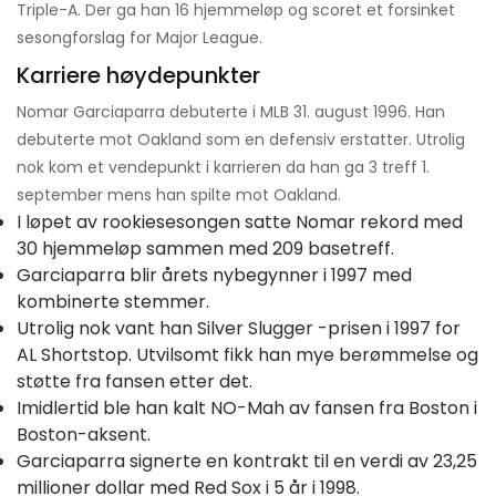
Triple-A. Der ga han 16 hjemmeløp og scoret et forsinket
sesongforslag for Major League.
Karriere høydepunkter
Nomar Garciaparra debuterte i MLB 31. august 1996. Han
debuterte mot Oakland som en defensiv erstatter. Utrolig
nok kom et vendepunkt i karrieren da han ga 3 treff 1.
september mens han spilte mot Oakland.
I løpet av rookiesesongen satte Nomar rekord med
30 hjemmeløp sammen med 209 basetreff.
Garciaparra blir årets nybegynner i 1997 med
kombinerte stemmer.
Utrolig nok vant han Silver Slugger -prisen i 1997 for
AL Shortstop. Utvilsomt fikk han mye berømmelse og
støtte fra fansen etter det.
Imidlertid ble han kalt NO-Mah av fansen fra Boston i
Boston-aksent.
Garciaparra signerte en kontrakt til en verdi av 23,25
millioner dollar med Red Sox i 5 år i 1998.