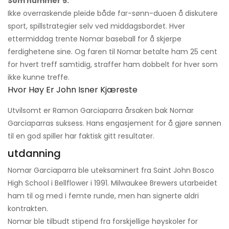
Som nummer 5.
Ikke overraskende pleide både far-sønn-duoen å diskutere
sport, spillstrategier selv ved middagsbordet. Hver
ettermiddag trente Nomar baseball for å skjerpe
ferdighetene sine. Og faren til Nomar betalte ham 25 cent
for hvert treff samtidig, straffer ham dobbelt for hver som
ikke kunne treffe.
Hvor Høy Er John Isner Kjæreste
Utvilsomt er Ramon Garciaparra årsaken bak Nomar
Garciaparras suksess. Hans engasjement for å gjøre sønnen
til en god spiller har faktisk gitt resultater.
utdanning
Nomar Garciaparra ble uteksaminert fra Saint John Bosco
High School i Bellflower i 1991. Milwaukee Brewers utarbeidet
ham til og med i femte runde, men han signerte aldri
kontrakten.
Nomar ble tilbudt stipend fra forskjellige høyskoler for