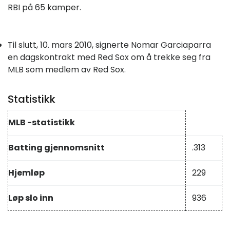
RBI på 65 kamper.
Til slutt, 10. mars 2010, signerte Nomar Garciaparra
en dagskontrakt med Red Sox om å trekke seg fra
MLB som medlem av Red Sox.
Statistikk
MLB -statistikk
Batting gjennomsnitt
.313
Hjemløp
229
Løp slo inn
936