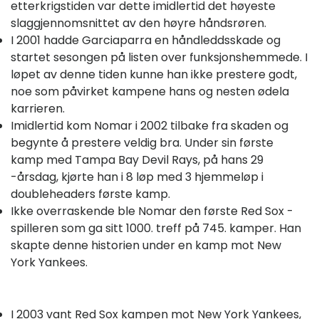
etterkrigstiden var dette imidlertid det høyeste
slaggjennomsnittet av den høyre håndsrøren.
I 2001 hadde Garciaparra en håndleddsskade og
startet sesongen på listen over funksjonshemmede. I
løpet av denne tiden kunne han ikke prestere godt,
noe som påvirket kampene hans og nesten ødela
karrieren.
Imidlertid kom Nomar i 2002 tilbake fra skaden og
begynte å prestere veldig bra. Under sin første
kamp med Tampa Bay Devil Rays, på hans 29
-årsdag, kjørte han i 8 løp med 3 hjemmeløp i
doubleheaders første kamp.
Ikke overraskende ble Nomar den første Red Sox -
spilleren som ga sitt 1000. treff på 745. kamper. Han
skapte denne historien under en kamp mot New
York Yankees.
I 2003 vant Red Sox kampen mot New York Yankees,