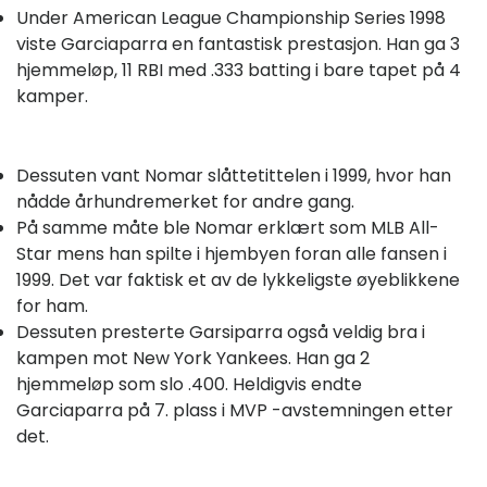
Under American League Championship Series 1998
viste Garciaparra en fantastisk prestasjon. Han ga 3
hjemmeløp, 11 RBI med .333 batting i bare tapet på 4
kamper.
Dessuten vant Nomar slåttetittelen i 1999, hvor han
nådde århundremerket for andre gang.
På samme måte ble Nomar erklært som MLB All-
Star mens han spilte i hjembyen foran alle fansen i
1999. Det var faktisk et av de lykkeligste øyeblikkene
for ham.
Dessuten presterte Garsiparra også veldig bra i
kampen mot New York Yankees. Han ga 2
hjemmeløp som slo .400. Heldigvis endte
Garciaparra på 7. plass i MVP -avstemningen etter
det.