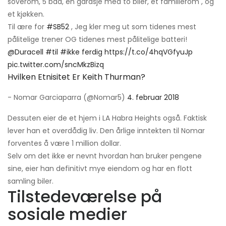
soverom, 5 bad, en garasje med to biler, et familierom , og
et kjøkken.
Til ære for
#SB52
, Jeg kler meg ut som tidenes mest
pålitelige trener OG tidenes mest pålitelige batteri!
@Duracell
#til
#ikke ferdig
https://t.co/4hqVGfyuJp
pic.twitter.com/sncMkzBizq
Hvilken Etnisitet Er Keith Thurman?
- Nomar Garciaparra (@Nomar5)
4. februar 2018
Dessuten eier de et hjem i LA Habra Heights også. Faktisk
lever han et overdådig liv. Den årlige inntekten til Nomar
forventes å være 1 million dollar.
Selv om det ikke er nevnt hvordan han bruker pengene
sine, eier han definitivt mye eiendom og har en flott
samling biler.
Tilstedeværelse på
sosiale medier