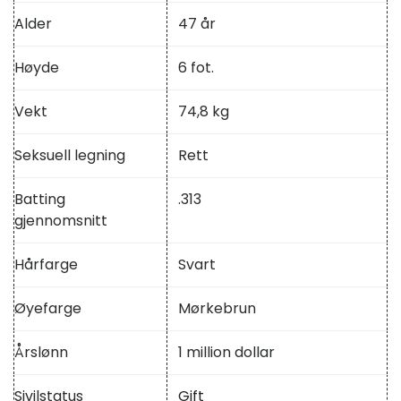
Alder
47 år
Høyde
6 fot.
Vekt
74,8 kg
Seksuell legning
Rett
Batting
.313
gjennomsnitt
Hårfarge
Svart
Øyefarge
Mørkebrun
Årslønn
1 million dollar
Sivilstatus
Gift