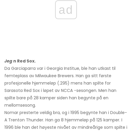
ad
Jeg
n Red Sox.
Da Garciaparra var i Georgia Institue, ble han utkast til
femteplass av Milwaukee Brewers. Han ga sitt første
profesjonelle hjemmeløp (.295) mens han spilte for
Sarasota Red Sox i løpet av NCCA -sesongen. Men han
spilte bare på 28 kamper siden han begynte på en
mellomsesong.
Nomar presterte veldig bra, og i 1995 begynte han i Double-
A Trenton Thunder. Han ga 8 hjemmeløp på 125 kamper. I
1996 ble han det høyeste nivået av mindreårige som spilte i