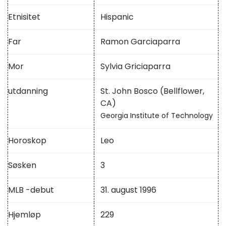
Etnisitet
Hispanic
Far
Ramon Garciaparra
Mor
Sylvia Griciaparra
utdanning
St. John Bosco (Bellflower,
CA)
Georgia Institute of Technology
Horoskop
Leo
Søsken
3
MLB -debut
31. august 1996
Hjemløp
229