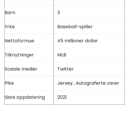
Barn
3
Yrke
Baseball-spiller
Nettoformue
45 millioner dollar
Tilknytninger
MLB
Sosiale medier
Twitter
Pike
Jersey
,
Autograferte varer
Siste oppdatering
2021