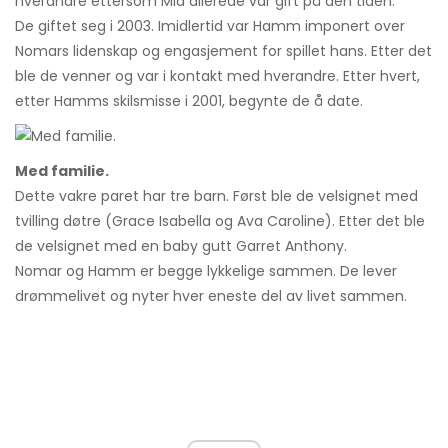
hverandre ettersom Mia allerede var gift på den tiden.
De giftet seg i 2003. Imidlertid var Hamm imponert over
Nomars lidenskap og engasjement for spillet hans. Etter det
ble de venner og var i kontakt med hverandre. Etter hvert,
etter Hamms skilsmisse i 2001, begynte de å date.
Med familie.
Dette vakre paret har tre barn. Først ble de velsignet med
tvilling døtre (Grace Isabella og Ava Caroline). Etter det ble
de velsignet med en baby gutt Garret Anthony.
Nomar og Hamm er begge lykkelige sammen. De lever
drømmelivet og nyter hver eneste del av livet sammen.