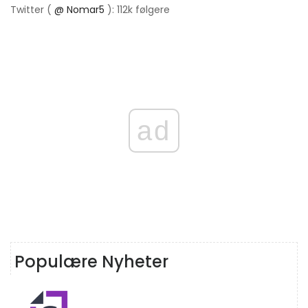
Twitter (
@ Nomar5
): 112k følgere
ad
Populære Nyheter