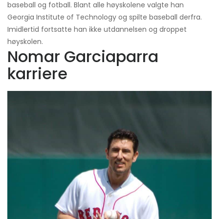
baseball og fotball. Blant alle høyskolene valgte han
Georgia Institute of Technology og spilte baseball derfra.
Imidlertid fortsatte han ikke utdannelsen og droppet
høyskolen.
Nomar Garciaparra
karriere