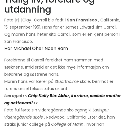
utdanning
Pete [r] [Clay] Carroll ble født i
San Fransisco
, California,
15. september 1951. Hans far er James Edward Jim Carroll.
Og moren hans heter Rita Carroll, som er en kjent person i
San Francisco.
Har Michael Oher Noen Barn
Foreldrene til Carroll foreldret ham sammen med
søsknene. Imidlertid er det ikke mye informasjon om
brødrene og søstrene hans.
Moren hans var lærer på
Stuartholme
skole. Derimot er
farens ansettelsesstatus ukjent.
Les også<<
Chip Kelly Bio: Alder, karriere, sosiale medier
og nettoverdi
>>
Pete fullførte sin videregående skolegang kl
Larkspur
videregående skole
, Redwood, California. Etter det, han
straks junior college på
College of Marin
, hvor han