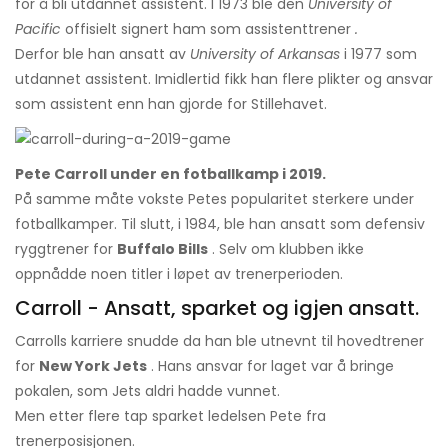
for å bli utdannet assistent. I 1973 ble den
University of
Pacific
offisielt signert ham som assistenttrener
.
Derfor ble han ansatt av
University of Arkansas
i 1977 som
utdannet assistent. Imidlertid fikk han flere plikter og ansvar
som assistent enn han gjorde for Stillehavet.
Pete Carroll under en fotballkamp i 2019.
På samme måte vokste Petes popularitet sterkere under
fotballkamper. Til slutt, i 1984, ble han ansatt som defensiv
ryggtrener for
Buffalo Bills
. Selv om klubben ikke
oppnådde noen titler i løpet av trenerperioden.
Carroll - Ansatt, sparket og igjen ansatt.
Carrolls karriere snudde da han ble utnevnt til hovedtrener
for
New York Jets
. Hans ansvar for laget var å bringe
pokalen, som Jets aldri hadde vunnet.
Men etter flere tap sparket ledelsen Pete fra
trenerposisjonen.