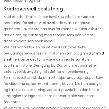
etikk, filosofier og mål.
Kontroversiell beslutning
Med et blikk tilbake i Super Bowl XLIX gikk Pete Carrolls
beslutning for spillet viral av alle de svært negative
grunnene. Faktisk sto han overfor mange kritikker akkurat
der og der, og fikk til og med tittelen som den verste
treneravgjørelsen noensinne.
Vel, det var faktisk en av de mest kontroversielle
beslutningene noensinne i historien som til og med
Emmitt
Smith
erklærte det for å være den verste samtalen i
sportens historie. Den gang ba Carroll om et pass etter
siste øyeblikk avlytting i stedet for en overlevering.
Som et resultat fikk de et hjerteskjærende tap i Super Bowl.
Da videoene og kommentarene gikk viral, ble han beskyldt
og kalt for sin beslutning. Uansett prøvde han den beste
strategien for laget sitt, som dessverre ikke vant som
forventet.
Vi visste at vi skulle kaste ballen en gang i den sekvensen, et