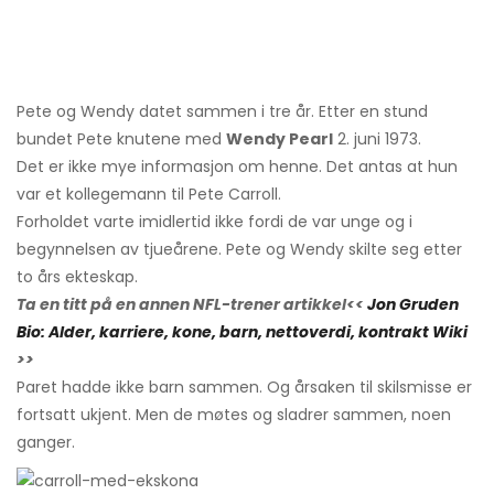
Pete og Wendy datet sammen i tre år. Etter en stund
bundet Pete knutene med
Wendy Pearl
2. juni 1973.
Det er ikke mye informasjon om henne. Det antas at hun
var et kollegemann til Pete Carroll.
Forholdet varte imidlertid ikke fordi de var unge og i
begynnelsen av tjueårene. Pete og Wendy skilte seg etter
to års ekteskap.
Ta en titt på en annen NFL-trener artikkel<<
Jon Gruden
Bio: Alder, karriere, kone, barn, nettoverdi, kontrakt Wiki
>>
Paret hadde ikke barn sammen. Og årsaken til skilsmisse er
fortsatt ukjent. Men de møtes og sladrer sammen, noen
ganger.