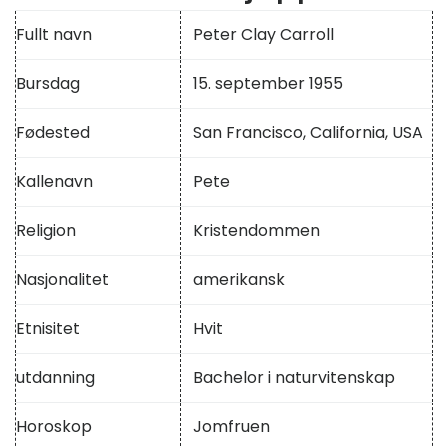
Fullt navn
Peter Clay Carroll
Bursdag
15. september 1955
Fødested
San Francisco, California, USA
Kallenavn
Pete
Religion
Kristendommen
Nasjonalitet
amerikansk
Etnisitet
Hvit
utdanning
Bachelor i naturvitenskap
Horoskop
Jomfruen