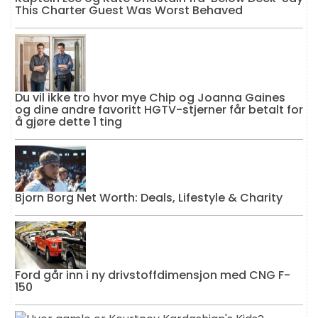
This Charter Guest Was Worst Behaved
Du vil ikke tro hvor mye Chip og Joanna Gaines
og dine andre favoritt HGTV-stjerner får betalt for
å gjøre dette 1 ting
Bjorn Borg Net Worth: Deals, Lifestyle & Charity
Ford går inn i ny drivstoffdimensjon med CNG F-
150