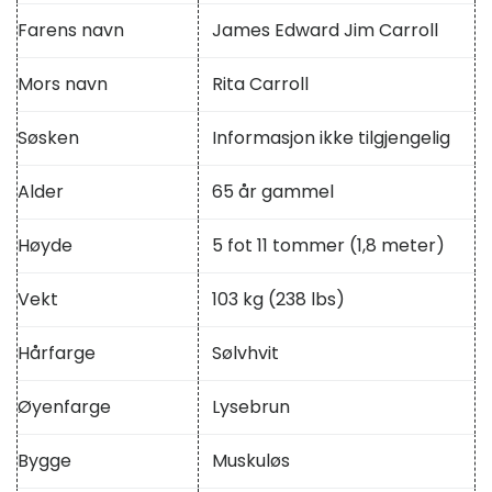
Farens navn
James Edward Jim Carroll
Mors navn
Rita Carroll
Søsken
Informasjon ikke tilgjengelig
Alder
65 år gammel
Høyde
5 fot 11 tommer (1,8 meter)
Vekt
103 kg (238 lbs)
Hårfarge
Sølvhvit
Øyenfarge
Lysebrun
Bygge
Muskuløs