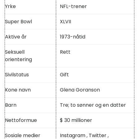
Yrke
NFL-trener
Super Bowl
XLVII
Aktive år
1973-nåtid
Seksuell
Rett
orientering
Sivilstatus
Gift
Kone navn
Glena Goranson
Barn
Tre; to sønner og en datter
Nettoformue
$ 30 millioner
Sosiale medier
Instagram
,
Twitter
,