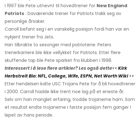
I 1997 ble Pete utnevnt til hovedtrener for
New England
Patriots
. Daværende trener for Patriots trakk seg av
personlige årsaker.
Carroll befant seg i en vanskelig posisjon fordi han var en
nykjent trener fra Jets.
Han tilbrakte to sesonger med patriotene. Peters
trenerkarriere ble ikke vellykket for Patriots. Etter flere
skuffende tap ble Pete sparket fra klubben i 1998.
Interessert i å lese flere artikler? Les også dette<<
Kirk
Herbstreit Bio: NFL, College, Wife, ESPN, Net Worth Wiki
>>
Etter hendelsen kalte USC Trojans Pete for å bli hovedtrener
i 2000. Carroll hadde ikke trent noe lag på et eneste år.
Selv om han manglet erfaring, trodde trojanerne ham. Som
et resultat endte trojanerne i første posisjon fem ganger i
løpet av hans periode.