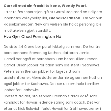
Carroll med sin fraskilte kone, Wendy Pearl.
Etter to års separasjon giftet Carroll seg med en tidligere
innendørs volleyballspiller,
Glena Goranson
. Før var hun
klassekameraten. Selv om vielsen ble holdt personlig, ble
mottakelsen gjort storslått.
Hva Gjør Chad Pennington Nå
De siste 44 årene bor paret lykkelig sammen. De har tre
barn; sønnene Brenan og Nathan, datteren Jamie.
Carroll har også et barnebarn. Han heter Dillion Brenan
Carroll. Dillion jobber for tiden som assistent i Seahawks.
Peters sønn Brenan jobber for laget sitt som
assistenttrener. Mens datteren Jamie og sønnen Nathan
også jobber for Seahawks. Det ser ut som hele familien
jobber for Seahawks.
Bortsett fra det, sto sønnen Brennan Carroll også som
kandidat for Hawais ledende stilling som coach. Det var
etter at Nick Rolovich forlot Hawaii for å bli hovedtrener i