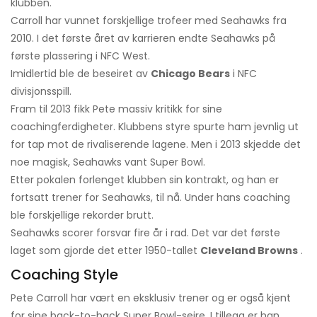
klubben.
Carroll har vunnet forskjellige trofeer med Seahawks fra
2010. I det første året av karrieren endte Seahawks på
første plassering i NFC West.
Imidlertid ble de beseiret av
Chicago Bears
i NFC
divisjonsspill.
Fram til 2013 fikk Pete massiv kritikk for sine
coachingferdigheter. Klubbens styre spurte ham jevnlig ut
for tap mot de rivaliserende lagene. Men i 2013 skjedde det
noe magisk, Seahawks vant Super Bowl.
Etter pokalen forlenget klubben sin kontrakt, og han er
fortsatt trener for Seahawks, til nå. Under hans coaching
ble forskjellige rekorder brutt.
Seahawks scorer forsvar fire år i rad. Det var det første
laget som gjorde det etter 1950-tallet
Cleveland Browns
.
Coaching Style
Pete Carroll har vært en eksklusiv trener og er også kjent
for sine back-to-back Super Bowl-seire. I tillegg er han