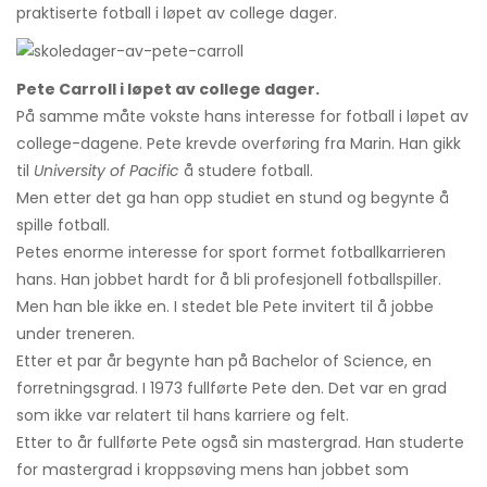
praktiserte fotball i løpet av college dager.
Pete Carroll i løpet av college dager.
På samme måte vokste hans interesse for fotball i løpet av
college-dagene. Pete krevde overføring fra Marin. Han gikk
til
University of Pacific
å studere fotball.
Men etter det ga han opp studiet en stund og begynte å
spille fotball.
Petes enorme interesse for sport formet fotballkarrieren
hans. Han jobbet hardt for å bli profesjonell fotballspiller.
Men han ble ikke en. I stedet ble Pete invitert til å jobbe
under treneren.
Etter et par år begynte han på Bachelor of Science, en
forretningsgrad. I 1973 fullførte Pete den. Det var en grad
som ikke var relatert til hans karriere og felt.
Etter to år fullførte Pete også sin mastergrad. Han studerte
for mastergrad i kroppsøving mens han jobbet som