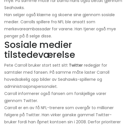
mye. På samme måte får barna hans også betalt gjennom
Seahawks.
Han selger også klærne og skoene sine gjennom sosiale
medier. Carrolls spillere fra NFL ble ansatt som
merkevareambassadør for varene. Han tjener også mye
penger på å selge disse.
Sosiale medier
tilstedeværelse
Pete Carroll bruker stort sett sitt
Twitter
redegjør for
samtaler med fansen. På samme måte laster Carroll
hovedsakelig opp bilder av Seahawks-spillerne og
administrasjonspersonalet.
Carroll informerer også fansen om forskjellige varer
gjennom Twitter.
Carroll er en av få NFL-trenere som overgår to millioner
følgere på Twitter. Han virker ganske gammel Twitter-
bruker fordi han åpnet kontoen sin i 2008. Derfor prioriterer