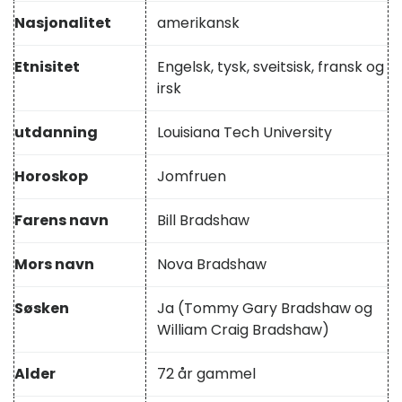
Nasjonalitet
amerikansk
Etnisitet
Engelsk, tysk, sveitsisk, fransk og
irsk
utdanning
Louisiana Tech University
Horoskop
Jomfruen
Farens navn
Bill Bradshaw
Mors navn
Nova Bradshaw
Søsken
Ja (Tommy Gary Bradshaw og
William Craig Bradshaw)
Alder
72 år gammel