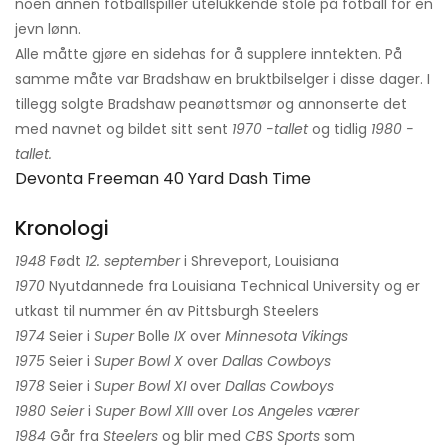
noen annen fotballspiller utelukkende stole på fotball for en
jevn lønn.
Alle måtte gjøre en sidehas for å supplere inntekten. På
samme måte var Bradshaw en bruktbilselger i disse dager. I
tillegg solgte Bradshaw peanøttsmør og annonserte det
med navnet og bildet sitt sent
1970 -tallet
og tidlig
1980 -
tallet.
Devonta Freeman 40 Yard Dash Time
Kronologi
1948
Født
12. september
i Shreveport, Louisiana
1970
Nyutdannede fra Louisiana Technical University og er
utkast til nummer én av Pittsburgh Steelers
1974
Seier i
Super
Bolle
IX
over
Minnesota Vikings
1975
Seier i
Super Bowl X
over
Dallas
Cowboys
1978
Seier i
Super Bowl XI
over
Dallas Cowboys
1980
Seier
i
Super Bowl XIII
over
Los Angeles værer
1984
Går fra
Steelers
og blir med
CBS Sports
som