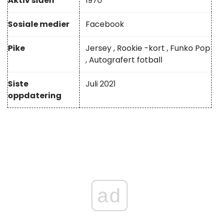
Aktiv siden
1970
Sosiale medier
Facebook
Pike
Jersey
,
Rookie -kort
,
Funko Pop
,
Autografert fotball
Siste
Juli 2021
oppdatering
ad