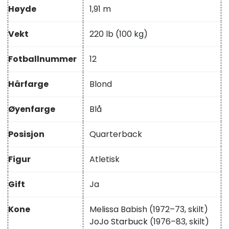
Høyde
1,91 m
Vekt
220 lb (100 kg)
Fotballnummer
12
Hårfarge
Blond
Øyenfarge
Blå
Posisjon
Quarterback
Figur
Atletisk
Gift
Ja
Kone
Melissa Babish (1972–73, skilt)
JoJo Starbuck
(1976–83, skilt)