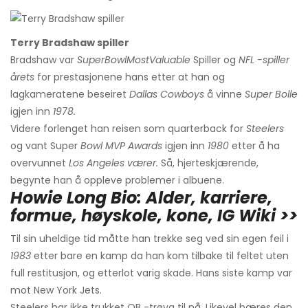
Terry Bradshaw spiller
Bradshaw var
SuperBowlMostValuable
Spiller og
NFL -spiller
årets
for prestasjonene hans etter at han og
lagkameratene beseiret
Dallas Cowboys
å vinne
Super
Bolle
igjen inn
1978.
Videre forlenget han reisen som quarterback for
Steelers
og vant Super
Bowl MVP Awards
igjen inn
1980
etter å ha
overvunnet
Los Angeles værer.
Så, hjerteskjærende,
begynte han å oppleve problemer i albuene.
Howie Long Bio: Alder, karriere,
formue, høyskole, kone, IG Wiki >>
Til sin uheldige tid måtte han trekke seg ved sin egen feil i
1983
etter bare en kamp da han kom tilbake til feltet uten
full restitusjon, og etterlot varig skade. Hans siste kamp var
mot New York Jets.
Steelers har ikke trukket QB -trøya til nå. Likevel bæres den