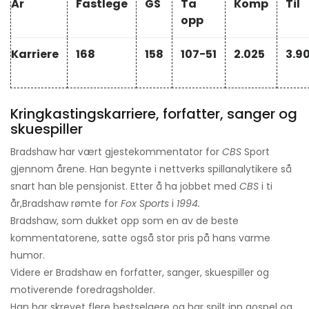
År
Fastlege
GS
Ta
Komp
Til
opp
Karriere
168
158
107−51
2.025
3.90
Kringkastingskarriere, forfatter, sanger og
skuespiller
Bradshaw har vært gjestekommentator for
CBS
Sport
gjennom årene. Han begynte i nettverks spillanalytikere så
snart han ble pensjonist. Etter å ha jobbet med
CBS
i ti
år,
Bradshaw rømte for
Fox Sports
i
1994.
Bradshaw, som dukket opp som en av de beste
kommentatorene, satte også stor pris på hans varme
humor.
Videre er Bradshaw en forfatter, sanger, skuespiller og
motiverende foredragsholder.
Han har skrevet flere bestselgere og har spilt inn gospel og