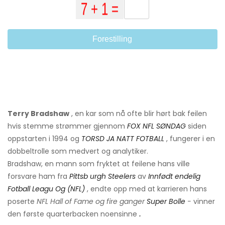
Forestilling
Terry Bradshaw
, en kar som nå ofte blir hørt bak feilen
hvis stemme strømmer gjennom
FOX NFL SØNDAG
siden
oppstarten i 1994 og
TORSD
JA
NATT
FOTBALL
,
fungerer i en
dobbeltrolle som medvert og analytiker.
Bradshaw, en mann som fryktet at feilene hans ville
forsvare ham fra
Pittsb
urgh
Steelers
av
Innfødt
endelig
Fotball
Leagu
Og
(NFL)
, endte opp med at karrieren hans
poserte
NFL Hall of Fame og fire ganger
Super
Bolle
-
vinner
den første quarterbacken noensinne
.