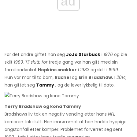
ad
For det andre giftet han seg
JoJo Starbuck
i
1976
og ble
skilt
1983. Til slutt, for
tredje gang var han gift med sin
familieadvokat
Hopkins snakker
i
1983
og skilt i
1999.
Hun var mor til to barn,
Rachel
og
Erin Bradshaw.
I
2014,
han giftet seg
Tammy
, og de lever lykkelig til dato.
Terry Bradshaw og kona Tammy
Bradshaws liv tok en negativ vending etter hans
NFL
karrieren tok slutt. Han innrømmet at han hadde hyppige
angstanfall etter kamper. Problemet forverret seg sent