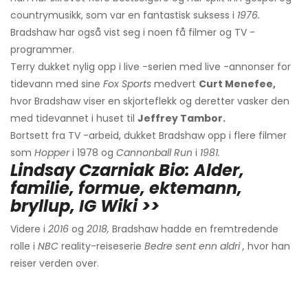
countrymusikk, som var en fantastisk suksess i
1976.
Bradshaw har også vist seg i noen få filmer og TV -
programmer.
Terry dukket nylig opp i live -serien med live -annonser for
tidevann med sine
Fox Sports
medvert
Curt Menefee,
hvor Bradshaw viser en skjorteflekk og deretter vasker den
med tidevannet i huset til
Jeffrey Tambor.
Bortsett fra TV -arbeid, dukket Bradshaw opp i flere filmer
som
Hopper
i 1978 og
Cannonball Run
i
1981.
Lindsay Czarniak Bio: Alder,
familie, formue, ektemann,
bryllup, IG Wiki >>
Videre i
2016
og
2018,
Bradshaw hadde en fremtredende
rolle i
NBC
reality-reiseserie
Bedre sent enn aldri
,
hvor han
reiser verden over.