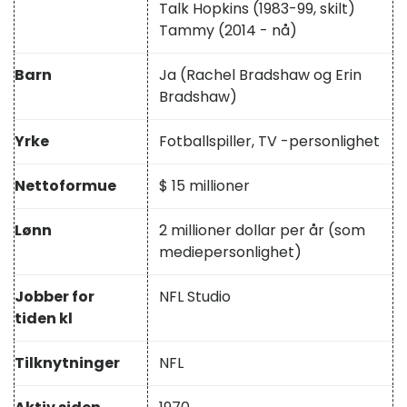
Talk Hopkins (1983-99, skilt)
Tammy (2014 - nå)
Barn
Ja (Rachel Bradshaw og Erin
Bradshaw)
Yrke
Fotballspiller, TV -personlighet
Nettoformue
$ 15 millioner
Lønn
2 millioner dollar per år (som
mediepersonlighet)
Jobber for
NFL Studio
tiden kl
Tilknytninger
NFL