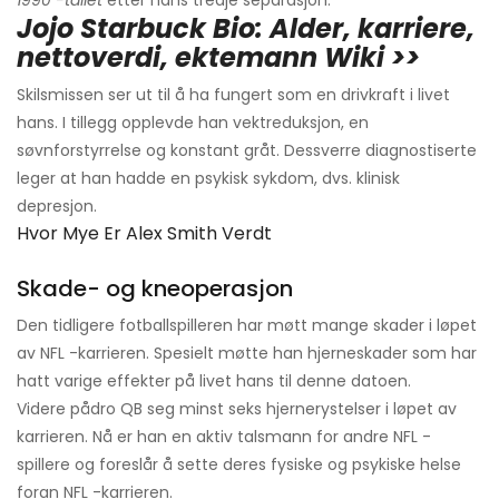
1990 -tallet
etter hans tredje separasjon.
Jojo Starbuck Bio: Alder, karriere,
nettoverdi, ektemann Wiki >>
Skilsmissen ser ut til å ha fungert som en drivkraft i livet
hans. I tillegg opplevde han vektreduksjon, en
søvnforstyrrelse og konstant gråt. Dessverre diagnostiserte
leger at han hadde en psykisk sykdom, dvs. klinisk
depresjon.
Hvor Mye Er Alex Smith Verdt
Skade- og kneoperasjon
Den tidligere fotballspilleren har møtt mange skader i løpet
av NFL -karrieren. Spesielt møtte han hjerneskader som har
hatt varige effekter på livet hans til denne datoen.
Videre pådro QB seg minst seks hjernerystelser i løpet av
karrieren. Nå er han en aktiv talsmann for andre NFL -
spillere og foreslår å sette deres fysiske og psykiske helse
foran NFL -karrieren.