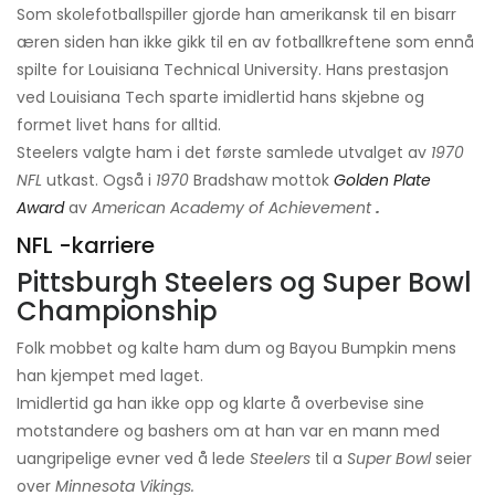
Som skolefotballspiller gjorde han amerikansk til en bisarr
æren siden han ikke gikk til en av fotballkreftene som ennå
spilte for Louisiana Technical University. Hans prestasjon
ved Louisiana Tech sparte imidlertid hans skjebne og
formet livet hans for alltid.
Steelers valgte ham i det første samlede utvalget av
1970
NFL
utkast. Også i
1970
Bradshaw mottok
Golden Plate
Award
av
American Academy of Achievement
.
NFL -karriere
Pittsburgh Steelers og Super Bowl
Championship
Folk mobbet og kalte ham dum og Bayou Bumpkin mens
han kjempet med laget.
Imidlertid ga han ikke opp og klarte å overbevise sine
motstandere og bashers om at han var en mann med
uangripelige evner ved å lede
Steelers
til a
Super Bowl
seier
over
Minnesota Vikings.