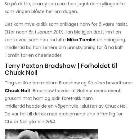
Se på dette, Jimmy som om han jaget den kyllingbøtta
som vinden blåste her om dagen.
Det kom mye kritikk som anklaget ham for å være rasist.
Etter noen år, i
Januar 2017,
Han ble igjen dratt inn i en
kontrovers som han fortalte
Mike Tomlin
en heiagjeng.
Imidlertid ba han senere om unnskyldning for å ha kalt
Tomlin for en cheerleader.
Terry Paxton Bradshaw | Forholdet til
Chuck Noll
Ting var ikke bra mellom Bradshaw og
Steelers
hovedtrener
Chuck Noll
. Bradshaw hevder at Noll var overdrevent
grusom mot ham og aldri foretrakk ham.
Imidlertid hadde de en våpenhvile i slutten av Chuck Noll.
De var for all del ok med problemene sine offentlig før
Chuck Noll gikk inn
2014.