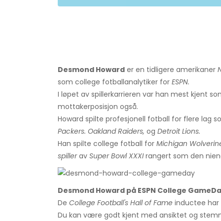
Desmond Howard
er en tidligere amerikaner
N
som college fotballanalytiker for
ESPN.
I løpet av spillerkarrieren var han mest kjent so
mottakerposisjon også.
Howard spilte profesjonell fotball for flere lag 
Packers. Oakland Raiders,
og
Detroit Lions.
Han spilte college fotball for
Michigan Wolverin
spiller
av
Super Bowl XXXI
rangert som den niend
Desmond Howard på ESPN College GameDa
De
College Football's Hall of Fame
inductee har e
Du kan være godt kjent med ansiktet og stemme