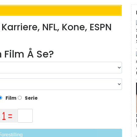
arriere, NFL, Kone, ESPN
n Film Å Se?
Film
Serie
Forestilling