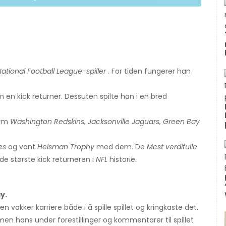
ational Football League-spiller
. For tiden fungerer han
m en kick returner. Dessuten spilte han i en bred
som
Washington Redskins, Jacksonville Jaguars, Green Bay
es
og vant
Heisman Trophy
med dem. De
Mest verdifulle
e største kick returneren i
NFL
historie.
y.
n vakker karriere både i å spille spillet og kringkaste det.
n hans under forestillinger og kommentarer til spillet