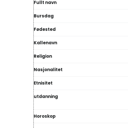
Fullt navn
Bursdag
Fødested
Kallenavn
Religion
Nasjonalitet
Etnisitet
utdanning
Horoskop