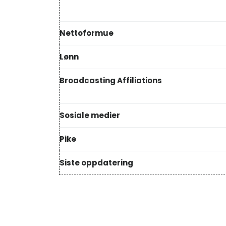
Nettoformue
Lønn
Broadcasting Affiliations
Sosiale medier
Pike
Siste oppdatering