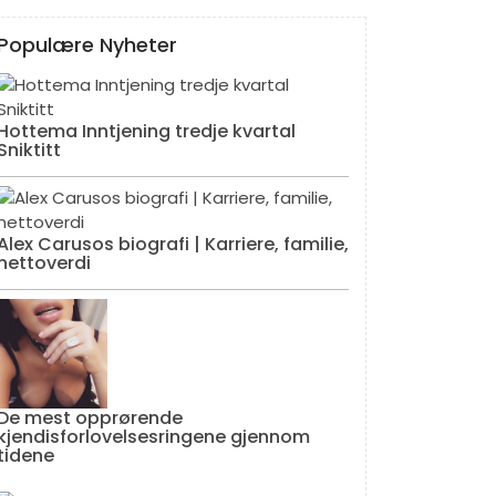
Populære Nyheter
Hottema Inntjening tredje kvartal
Sniktitt
Alex Carusos biografi | Karriere, familie,
nettoverdi
De mest opprørende
kjendisforlovelsesringene gjennom
tidene