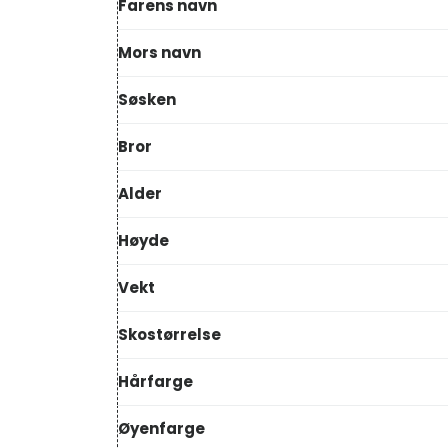
Farens navn
Mors navn
Søsken
Bror
Alder
Høyde
Vekt
Skostørrelse
Hårfarge
Øyenfarge