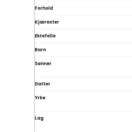
Forhold
Kjærester
Ektefelle
Barn
Sønner
Datter
Yrke
Lag